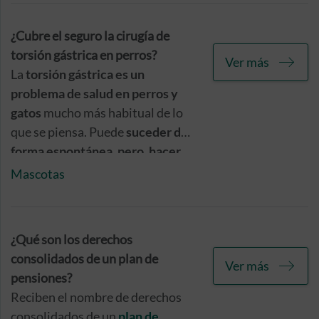
también es obligatorio.
¿Cubre el seguro la cirugía de
torsión gástrica en perros?
Ver más
La
torsión gástrica es un
problema de salud en perros y
gatos
mucho más habitual de lo
que se piensa. Puede
suceder de
forma espontánea, pero, hacer
ejercicio después de haber
Mascotas
comido
su ración, favorece este
problema, sobre todo en perros
de gran tamaño. La acumulación
¿Qué son los derechos
de gases hace que el estómago se
consolidados de un plan de
Ver más
dilate y gire sobre sí mismo,
pensiones?
impidiendo el paso de alimentos,
Reciben el nombre de derechos
gases y comida, lo que puede
consolidados de un
plan de