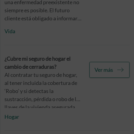
una enfermedad preexistente no
siempre es posible. El futuro
cliente está obligado a informar
de ello a la compañía y será ésta
Vida
la que tome la decisión sobre si es
apto o no para la contratación de
dicho servicio.
¿Cubre mi seguro de hogar el
cambio de cerraduras?
Ver más
Al contratar tu seguro de hogar,
al tener incluida la cobertura de
‘Robo’ y si detectas la
sustracción, pérdida o robo de las
llaves de la vivienda asegurada,
podrás solicitarnos la sustitución
Hogar
de las cerraduras de acceso, para
garantizar así tu seguridad