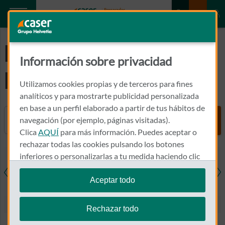
Preguntas
Información sobre privacidad
Frecuentes
Utilizamos cookies propias y de terceros para fines
analíticos y para mostrarte publicidad personalizada
en base a un perfil elaborado a partir de tus hábitos de
Buscador
navegación (por ejemplo, páginas visitadas).
Clica
AQUÍ
para más información. Puedes aceptar o
rechazar todas las cookies pulsando los botones
inferiores o personalizarlas a tu medida haciendo clic
en
"configurar cookies"
.
Aceptar todo
resas
Salud
Hogar
Coche
Den
Te recordamos que puedes modificar tus ajustes de
cookies en cualquier momento en la sección
Política
Rechazar todo
de Cookies
.