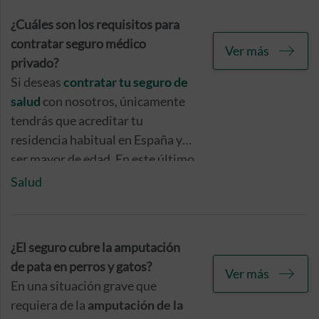
personal y tranquilidad.
¿Cuáles son los requisitos para
contratar seguro médico
Ver más
privado?
Si deseas
contratar tu seguro de
salud
con nosotros, únicamente
tendrás que acreditar tu
residencia habitual en España y
ser mayor de edad. En este último
caso, si tu intención es que la
Salud
persona asegurada de la póliza
sea un menor, deberá constar
como tomador del seguro su
¿El seguro cubre la amputación
padre, madre o tutor legal.
de pata en perros y gatos?
Ver más
En una situación grave que
requiera de la
amputación de la