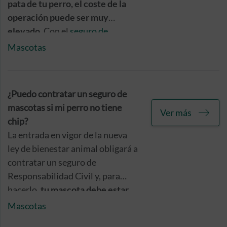
pata de tu perro, el coste de la
operación puede ser muy
elevado
. Con el
seguro de
mascotas de Caser
, podrás
Mascotas
acceder al servicio de
traumatología para tratar a tu
mascota con un
precio exclusivo,
¿Puedo contratar un seguro de
gracias a los importantes
mascotas si mi perro no tiene
Ver más
descuentos que pone a tu
chip?
disposición
. Y, para seguir
La entrada en vigor de la nueva
asegurando el bienestar de tu
ley de bienestar animal obligará a
mascota sin que se resienta tu
contratar un seguro de
bolsillo, incluye las consultas,
Responsabilidad Civil y, para
revisiones y urgencias, sin coste y
hacerlo,
tu mascota debe estar
de manera ilimitada.
debidamente identificada y
Mascotas
registrada
. Por tanto, el chip