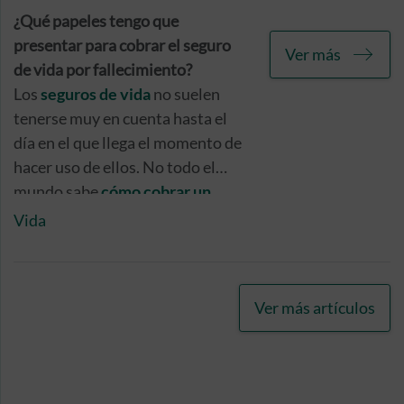
¿Qué papeles tengo que
presentar para cobrar el seguro
Ver más
de vida por fallecimiento?
Los
seguros de vida
no suelen
tenerse muy en cuenta hasta el
día en el que llega el momento de
hacer uso de ellos. No todo el
mundo sabe
cómo cobrar un
seguro de vida por fallecimiento
,
Vida
por eso vamos a dejar muy claro
qué tipo de documentación es
necesaria para cumplir este
Ver más artículos
trámite. Te contamos lo
contamos.