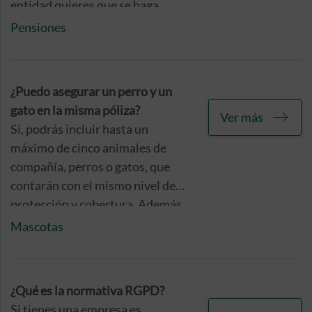
entidad quieres que se haga
cargo de tus ahorros y gestione
Pensiones
tu inversión.
¿Puedo asegurar un perro y un
gato en la misma póliza?
Ver más
Sí, podrás incluir hasta un
máximo de cinco animales de
compañía, perros o gatos, que
contarán con el mismo nivel de
protección y cobertura. Además,
por cada mascota adicional que
Mascotas
incluyas en tu póliza, contarás
con un descuento en tu cuota
anual.
¿Qué es la normativa RGPD?
Si tienes una empresa es