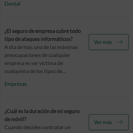
cuadro médico y seleccionar
Dental
personalmente el que consideres
más adecuado para ti.
¿El seguro de empresa cubre todo
tipo de ataques informáticos?
Ver más
A día de hoy, una de las máximas
preocupaciones de cualquier
empresa es ser víctima de
cualquiera de los tipos de
ciberataques que están a la orden
Empresas
del día. De ahí que en Caser
Seguros hayamos decidido
blindar a nuestros asegurados
contra ellos, ¡te contamos todo lo
¿Cuál es la duración de mi seguro
que nuestras barreras
de móvil?
Ver más
informáticas pueden hacer por tu
Cuando decides contratar un