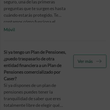
negocio!
seguro, una de las primeras
preguntas que te surgen es hasta
cuándo estarás protegido. Te
contamos cómo funciona el
seguro para móviles
de Caser.
Móvil
Si ya tengo un Plan de Pensiones,
¿puedo traspasarlo de otra
Ver más
entidad financiera a un Plan de
Pensiones comercializado por
Caser?
Si ya dispones de un plan de
pensiones puedes tener la
tranquilidad de saber que eres
totalmente libre de elegir qué