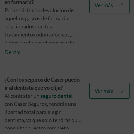
en farmacia?
Ver más
Para solicitar la devolución de
aquellos gastos de farmacia
relacionados con tus
tratamientos odontológicos,
deberás rellenar el impreso de
solicitud y hacérnoslo llegar,
Dental
junto con la prescripción médica
y las facturas originales a la
dirección que te mostramos a
¿Con los seguros de Caser puedo
continuación.
ir al dentista que yo elija?
Ver más
Al contratar un
seguro dental
con Caser Seguros, tendrás una
libertad total para elegir
dentista, ya que solo tendrás que
consultar nuestro completo