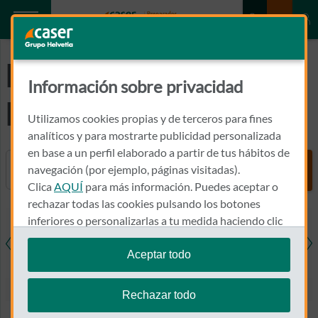
Preguntas
Información sobre privacidad
Frecuentes
Utilizamos cookies propias y de terceros para fines
analíticos y para mostrarte publicidad personalizada
en base a un perfil elaborado a partir de tus hábitos de
Buscador
navegación (por ejemplo, páginas visitadas).
Clica
AQUÍ
para más información. Puedes aceptar o
rechazar todas las cookies pulsando los botones
inferiores o personalizarlas a tu medida haciendo clic
en
"configurar cookies"
.
Aceptar todo
resas
Salud
Hogar
Coche
Den
Te recordamos que puedes modificar tus ajustes de
cookies en cualquier momento en la sección
Política
Rechazar todo
de Cookies
.