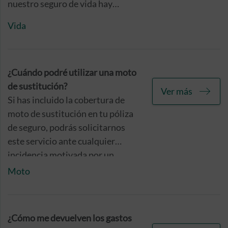
nuestro seguro de vida hay
exclusiones que tienes que
Vida
conocer. Como verás, se trata de
supuestos muy excepcionales. Te
los contamos a continuación.
¿Cuándo podré utilizar una moto
de sustitución?
Ver más
Si has incluido la cobertura de
moto de sustitución en tu póliza
de seguro, podrás solicitarnos
este servicio ante cualquier
incidencia motivada por un
accidente.
Moto
¿Cómo me devuelven los gastos