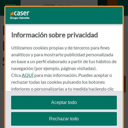
Preguntas
Información sobre privacidad
Frecuentes del
Utilizamos cookies propias y de terceros para fines
analíticos y para mostrarte publicidad personalizada
Seguro de Hogar
en base a un perfil elaborado a partir de tus hábitos de
navegación (por ejemplo, páginas visitadas).
Clica
AQUÍ
para más información. Puedes aceptar o
Buscador
rechazar todas las cookies pulsando los botones
inferiores o personalizarlas a tu medida haciendo clic
en
"configurar cookies"
.
Aceptar todo
Ver más
Te recordamos que puedes modificar tus ajustes de
cookies en cualquier momento en la sección
Política
Rechazar todo
de Cookies
.