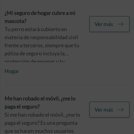
cálculos, garantizando así que se
ajustan lo más posible a su valor
¿Mi seguro de hogar cubre a mi
real.
mascota?
Ver más
Tu perro estará cubierto en
materia de responsabilidad civil
frente a terceros, siempre que tu
póliza de seguro incluya la
protección de enseres y tu
mascota no pertenezca a una raza
Hogar
considerada potencialmente
peligrosa, ya que en este caso
deberá contar con un seguro
Me han robado el móvil, ¿me lo
específico, por cuestiones
paga el seguro?
Ver más
legales.
Si me han robado el móvil, ¿me lo
paga el seguro? Es una pregunta
que se hacen muchos usuarios