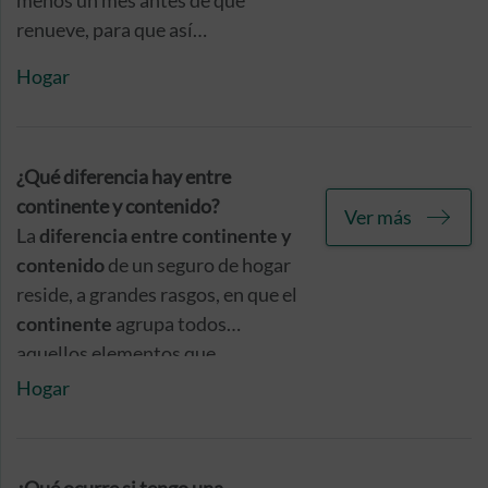
menos un mes antes de que
renueve, para que así
paralicemos de forma efectiva los
Hogar
trámites de su renovación
automática.
¿Qué diferencia hay entre
continente y contenido?
Ver más
La
diferencia entre continente y
contenido
de un seguro de hogar
reside, a grandes rasgos, en que el
continente
agrupa todos
aquellos elementos que
conforman la estructura
Hogar
constructiva del inmueble,
mientras que el
contenido
está
formado por aquellos otros que