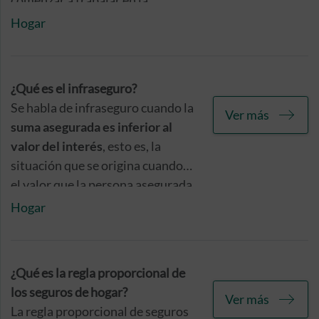
comenzar a trabajar en la
subsanación o reparación de los
Hogar
daños provocados. Tienes a tu
disposición el Área de Clientes
las 24 horas del día, los 365 días
¿Qué es el infraseguro?
del año.
Se habla de infraseguro cuando la
Ver más
suma asegurada es inferior al
valor del interés
, esto es, la
situación que se origina cuando
el valor que la persona asegurada
atribuye al objeto garantizado en
Hogar
una póliza es inferior al que
realmente tiene.
¿Qué es la regla proporcional de
los seguros de hogar?
Ver más
La regla proporcional de seguros