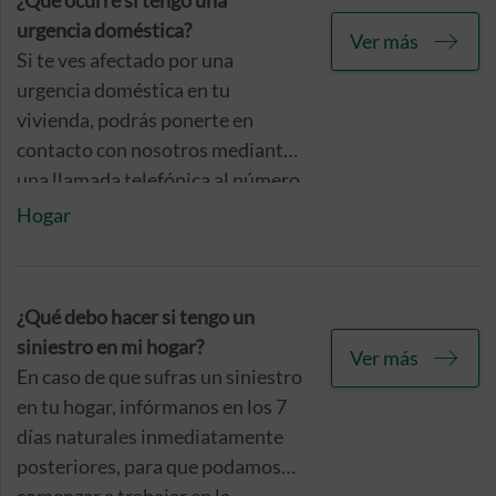
¿Qué ocurre si tengo una
se encuentran en su interior por
urgencia doméstica?
Ver más
iniciativa de su propietario o
Si te ves afectado por una
inquilino.
urgencia doméstica en tu
vivienda, podrás ponerte en
contacto con nosotros mediante
una llamada telefónica al número
que aparece en tu póliza de
Hogar
seguro, o a través de una
notificación de siniestro en tu
acceso online en nuestra Área de
¿Qué debo hacer si tengo un
Clientes.
siniestro en mi hogar?
Ver más
En caso de que sufras un siniestro
en tu hogar, infórmanos en los 7
días naturales inmediatamente
posteriores, para que podamos