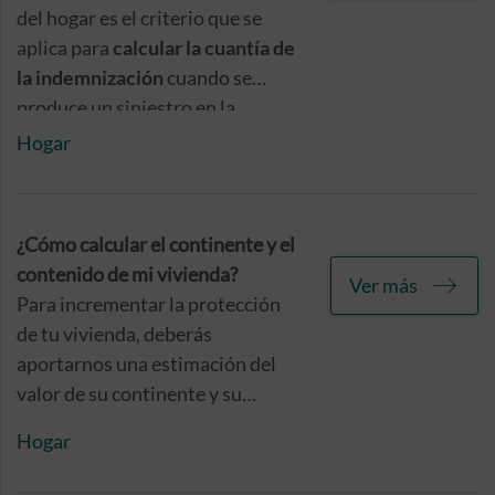
del hogar es el criterio que se
aplica para
calcular la cuantía de
la indemnización
cuando se
produce un siniestro en la
vivienda en casos de infraseguro.
Hogar
¿Cómo calcular el continente y el
contenido de mi vivienda?
Ver más
Para incrementar la protección
de tu vivienda, deberás
aportarnos una estimación del
valor de su continente y su
contenido. Por eso, aquí tienes
Hogar
toda la información que
necesitas para realizar dichos