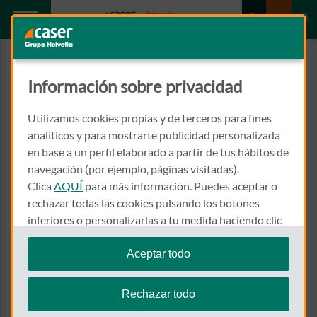
Información sobre privacidad
Utilizamos cookies propias y de terceros para fines
analíticos y para mostrarte publicidad personalizada
en base a un perfil elaborado a partir de tus hábitos de
navegación (por ejemplo, páginas visitadas).
Clica
AQUÍ
para más información. Puedes aceptar o
rechazar todas las cookies pulsando los botones
inferiores o personalizarlas a tu medida haciendo clic
en
"configurar cookies"
.
Aceptar todo
Te recordamos que puedes modificar tus ajustes de
cookies en cualquier momento en la sección
Política
Rechazar todo
de Cookies
.
Conócenos