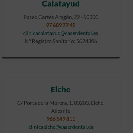
Calatayud
Paseo Cortes Aragón, 22 - 50300
97 689 77 45
clinicacalatayud@caserdental.es
Nº Registro Sanitario: 5024306
Elche
C/ Porta de la Morera, 1, 03203, Elche,
Alicante
966 549 811
clinicaelche@caserdental.es