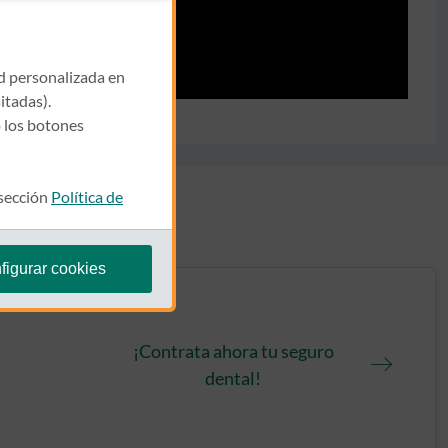
ad personalizada en
itadas).
 los botones
 sección
Política de
figurar cookies
¡Contrata ahora tu seguro
dental!