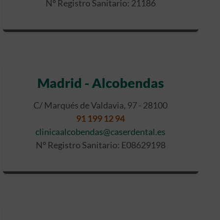
Nº Registro Sanitario: 21186
Madrid - Alcobendas
C/ Marqués de Valdavia, 97 - 28100
91 199 12 94
clinicaalcobendas@caserdental.es
Nº Registro Sanitario: E08629198