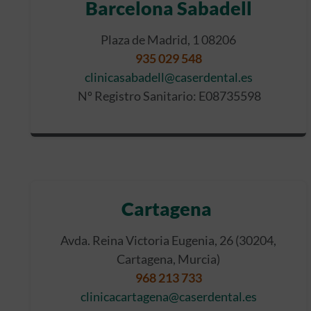
Barcelona Sabadell
Plaza de Madrid, 1 08206
935 029 548
clinicasabadell@caserdental.es
Nº Registro Sanitario: E08735598
Cartagena
Avda. Reina Victoria Eugenia, 26 (30204,
Cartagena, Murcia)
968 213 733
clinicacartagena@caserdental.es