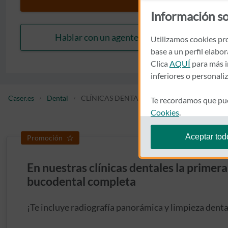
Información so
Hablar con un agente
Utilizamos cookies pro
base a un perfil elabo
Clica
AQUÍ
para más i
inferiores o personali
Caser.es
Dental
CLÍNICAS DENTALES
Te recordamos que pue
Cookies
.
Aceptar tod
Promoción
En nuestras clínicas dentales la primer
bucodental completa
¡Te incluye radiografía panorámica y limpieza denta