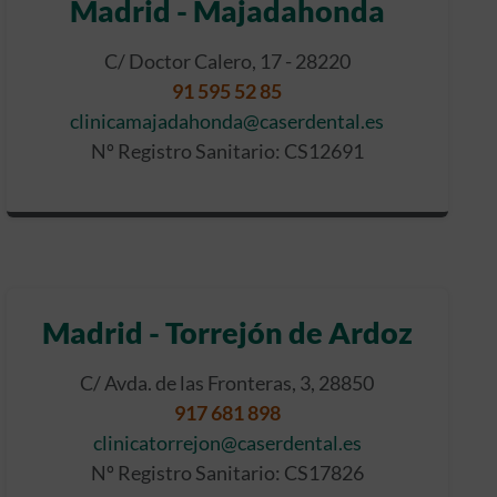
Madrid - Majadahonda
C/ Doctor Calero, 17 - 28220
91 595 52 85
clinicamajadahonda@caserdental.es
Nº Registro Sanitario: CS12691
Madrid - Torrejón de Ardoz
C/ Avda. de las Fronteras, 3, 28850
917 681 898
clinicatorrejon@caserdental.es
Nº Registro Sanitario: CS17826