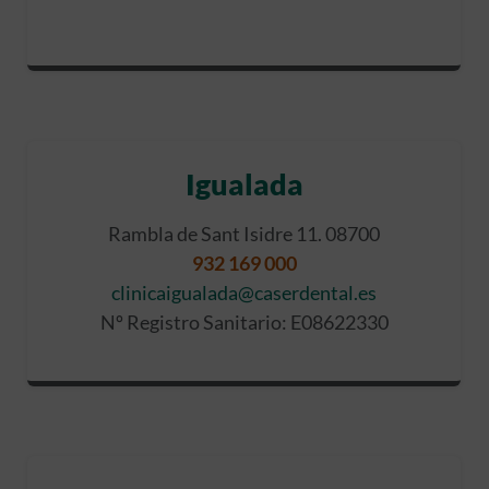
Igualada
Rambla de Sant Isidre 11. 08700
932 169 000
clinicaigualada@caserdental.es
Nº Registro Sanitario: E08622330