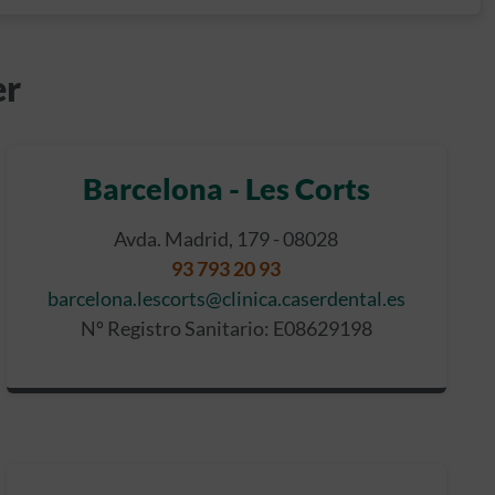
er
Barcelona - Les Corts
Avda. Madrid, 179 - 08028
93 793 20 93
barcelona.lescorts@clinica.caserdental.es
Nº Registro Sanitario: E08629198