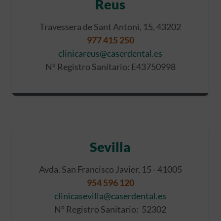
Reus
Travessera de Sant Antoni, 15, 43202
977 415 250
clinicareus@caserdental.es
Nº Registro Sanitario: E43750998
Sevilla
Avda. San Francisco Javier, 15 - 41005
954 596 120
clinicasevilla@caserdental.es
Nº Registro Sanitario: 52302