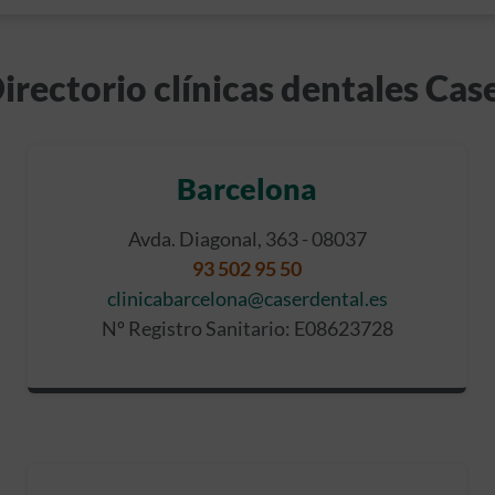
irectorio clínicas dentales Cas
Barcelona
Avda. Diagonal, 363 - 08037
93 502 95 50
clinicabarcelona@caserdental.es
Nº Registro Sanitario: E08623728