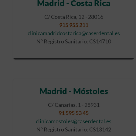
Madrid - Costa Rica
C/ Costa Rica, 12 - 28016
915 955 211
clinicamadridcostarica@caserdental.es
Nº Registro Sanitario: CS14710
Madrid - Móstoles
C/ Canarias, 1 - 28931
91 595 53 45
clinicamostoles@caserdental.es
Nº Registro Sanitario: CS13142