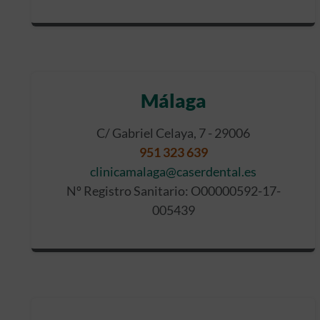
Málaga
C/ Gabriel Celaya, 7 - 29006
951 323 639
clinicamalaga@caserdental.es
Nº Registro Sanitario: O00000592-17-
005439