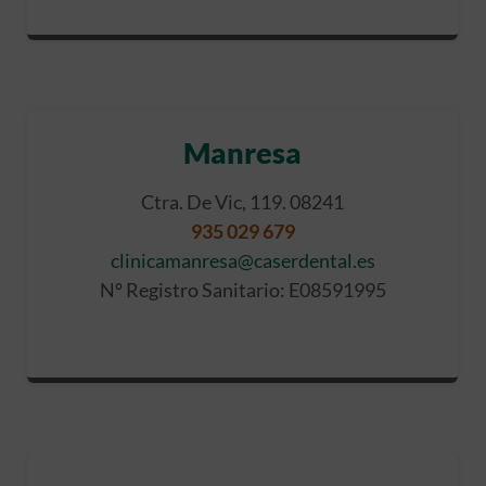
Manresa
Ctra. De Vic, 119. 08241
935 029 679
clinicamanresa@caserdental.es
Nº Registro Sanitario: E08591995