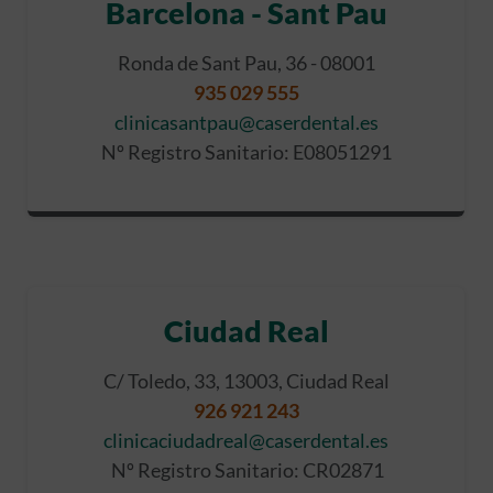
Barcelona - Sant Pau
Ronda de Sant Pau, 36 - 08001
935 029 555
clinicasantpau@caserdental.es
Nº Registro Sanitario: E08051291
Ciudad Real
C/ Toledo, 33, 13003, Ciudad Real
926 921 243
clinicaciudadreal@caserdental.es
Nº Registro Sanitario: CR02871