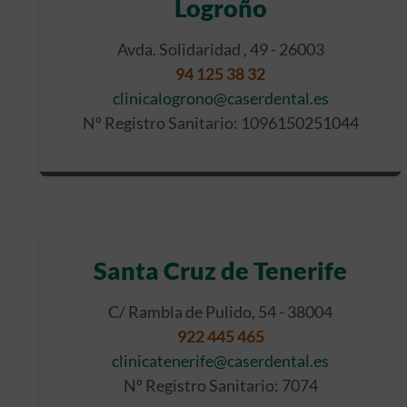
Logroño
Avda. Solidaridad , 49 - 26003
94 125 38 32
clinicalogrono@caserdental.es
Nº Registro Sanitario: 1096150251044
Santa Cruz de Tenerife
C/ Rambla de Pulido, 54 - 38004
922 445 465
clinicatenerife@caserdental.es
Nº Registro Sanitario: 7074