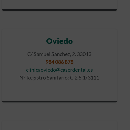
Oviedo
C/ Samuel Sanchez, 2. 33013
984 086 878
clinicaoviedo@caserdental.es
Nº Registro Sanitario: C.2.5.1/3111