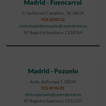
Madrid - Fuencarral
C/ de Fermín Caballero, 78, 28034
918 28 80 22
clinicamadridbarriopilar@caserdental.es
Nº Registro Sanitario: CS18764
Madrid - Pozuelo
Avda. de Europa 1, 28224
915 90 96 81
clinicapozuelo@caserdental.es
Nº Registro Sanitario: CS11337