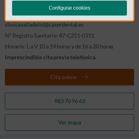
Clínica Dental Caser Valladolid - Miguel Iscar
Configurar cookies
C/ Miguel Íscar 4 - 47001 Valladolid
clinicavalladolid@caserdental.es
Nº Registro Sanitario: 47-C251-0311
Horario: L a V 10 a 14 horas y de 16 a 20 horas
Imprescindible cita previa telefónica.
Cita online
983 70 96 63
Ver mapa