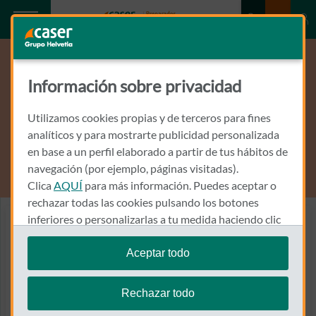
Información sobre privacidad
Utilizamos cookies propias y de terceros para fines
analíticos y para mostrarte publicidad personalizada
en base a un perfil elaborado a partir de tus hábitos de
navegación (por ejemplo, páginas visitadas).
Clica
AQUÍ
para más información. Puedes aceptar o
rechazar todas las cookies pulsando los botones
inferiores o personalizarlas a tu medida haciendo clic
Seguro responsabilidad civil perros - Caser MIMAscota
en
"configurar cookies"
.
Despreocúpate frente a
Aceptar todo
Te recordamos que puedes modificar tus ajustes de
los posibles daños que tu
cookies en cualquier momento en la sección
Política
Rechazar todo
perro pueda causar a
de Cookies
.