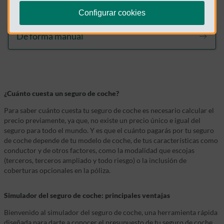
Es inmediato y te ahorrarás muchos pasos
Configurar cookies
De forma manual
¿Cuánto cuesta un seguro de coche?
Para saber cuánto cuesta tu seguro de coche es necesario calcular el
precio previamente, ya que, no existe un precio único e igual del
seguro para todo el mundo. Y es que el cuánto pagarás por tu seguro
de coche depende de tu modelo de coche, de tus características como
conductor y de otros factores, como la modalidad que escojas
(terceros, terceros ampliado y todo riesgo) o la inclusión de
coberturas opcionales en la póliza.
Simulador del seguro de coche: principales ventajas
Bienvenido al simulador del seguro de coche, una herramienta rápida
diseñada para darte a conocer el presupuesto de tu seguro de coche.