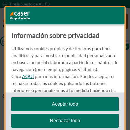
Presupuesto de AUTO
Información sobre privacidad
Tu precio
Utilizamos cookies propias y de terceros para fines
analíticos y para mostrarte publicidad personalizada
Calcula el precio de tu seguro de
en base a un perfil elaborado a partir de tus hábitos de
coche
navegación (por ejemplo, páginas visitadas).
Clica
AQUÍ
para más información. Puedes aceptar o
En menos de 1 minuto tu precio personalizado.
rechazar todas las cookies pulsando los botones
inferiores o personalizarlas a tu medida haciendo clic
¿Cómo quieres seleccionar tu vehículo?
en
"configurar cookies"
.
Aceptar todo
Te recordamos que puedes modificar tus ajustes de
indica_matricula
cookies en cualquier momento en la sección
Política
Buscar
Rechazar todo
de Cookies
.