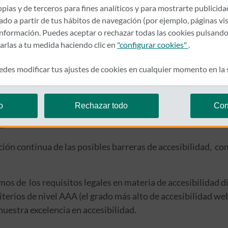
pias y de terceros para fines analíticos y para mostrarte publicid
rado a partir de tus hábitos de navegación (por ejemplo, páginas vis
l, trabajando de manera continua para garantizar que nues
nformación. Puedes aceptar o rechazar todas las cookies pulsando
o circunstancias personales.
zarlas a tu medida haciendo clic en
"configurar cookies"
.
 norma técnica europea armonizada EN 301 549 , que es el 
des modificar tus ajustes de cookies en cualquier momento en la
ta norma define los requisitos de accesibilidad para produ
l
www.caser.es
, excluyendo los contenidos provenientes d
o
Rechazar todo
Con
 mejorar la accesibilidad de los contenidos externos inclu
e.
ión continua de las posibles barreras de accesibilidad, con 
mos de los requisitos legales en materia de accesibilidad
riterios de nivel AAA (el grado más alto de accesibilidad w
nuestra excelencia en accesibilidad.