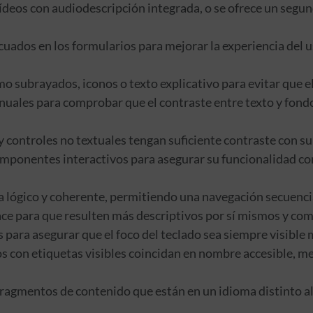
ídeos con audiodescripción integrada, o se ofrece un segun
ados en los formularios para mejorar la experiencia del u
o subrayados, iconos o texto explicativo para evitar que el
uales para comprobar que el contraste entre texto y fondo
 controles no textuales tengan suficiente contraste con su f
omponentes interactivos para asegurar su funcionalidad c
lógico y coherente, permitiendo una navegación secuencial 
lace para que resulten más descriptivos por sí mismos y co
 para asegurar que el foco del teclado sea siempre visible 
 con etiquetas visibles coincidan en nombre accesible, m
fragmentos de contenido que están en un idioma distinto a