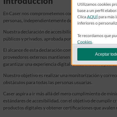
Introducción
Utilizamos cookies pro
base a un perfil elabo
En Caser nos comprometemos con la accesibilidad universa
Clica
AQUÍ
para más i
personas, independientemente de sus capacidades, edad 
inferiores o personali
Nuestra declaración de accesibilidad se fundamenta en la
Te recordamos que pue
públicos y privados, aprobada por la Comisión Europea. Es
Cookies
.
El alcance de esta declaración comprende el activo digita
Aceptar tod
proveedores externos mantienen un compromiso activo para
garantizar una experiencia digital lo más inclusiva posibl
Nuestro objetivo es realizar una monitorización y correcc
obstáculos para todas las personas usuarias.
Caser aspira a ir más allá del mero cumplimiento de míni
estándares de accesibilidad, con el objetivo de cumplir c
productos digitales y obtener certificaciones que avalen 