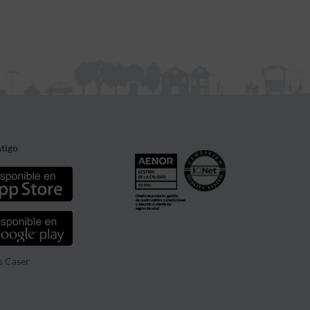
tigo
s Caser