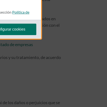
icios.
 sección
Política de
icios y contenidos ofertados en
y no excesivos en relación con el
figurar cookies
istado de empresas
arios y su tratamiento, de acuerdo
i de los daños o perjuicios que se