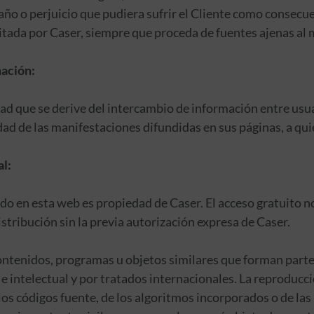
ño o perjuicio que pudiera sufrir el Cliente como consecue
litada por Caser, siempre que proceda de fuentes ajenas al
mación:
ad que se derive del intercambio de información entre usua
d de las manifestaciones difundidas en sus páginas, a quie
al:
do en esta web es propiedad de Caser. El acceso gratuito n
istribución sin la previa autorización expresa de Caser.
contenidos, programas u objetos similares que forman parte
 e intelectual y por tratados internacionales. La reproducc
s códigos fuente, de los algoritmos incorporados o de las b