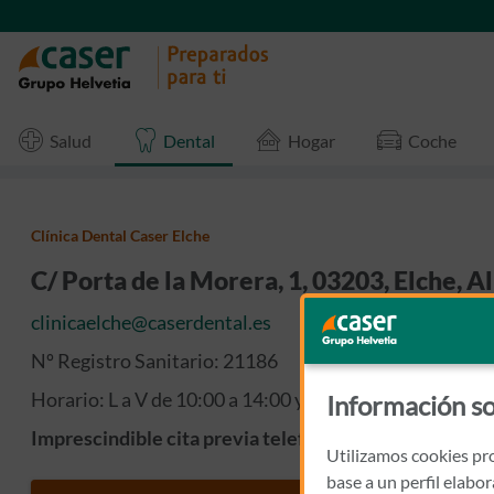
Salud
Dental
Hogar
Coche
Clínica Dental Caser Elche
C/ Porta de la Morera, 1, 03203, Elche, A
clinicaelche@caserdental.es
Nº Registro Sanitario: 21186
Horario: L a V de 10:00 a 14:00 y de 16:00 a 20:00
Información so
Imprescindible cita previa telefónica.
Utilizamos cookies pro
base a un perfil elabo