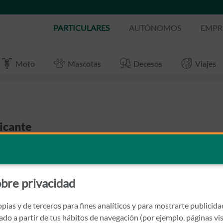
PARTICULARES
AUTÓNOMOS
EMPR
Moto
Mascotas
Decesos
Viajes
licante
bre privacidad
pias y de terceros para fines analíticos y para mostrarte publicid
rado a partir de tus hábitos de navegación (por ejemplo, páginas vis