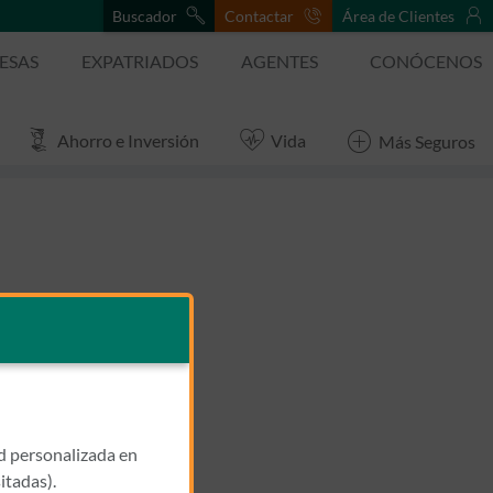
Buscador
Contactar
Área de Clientes
ESAS
EXPATRIADOS
AGENTES
CONÓCENOS
Ahorro e Inversión
Vida
Más Seguros
ad personalizada en
itadas).