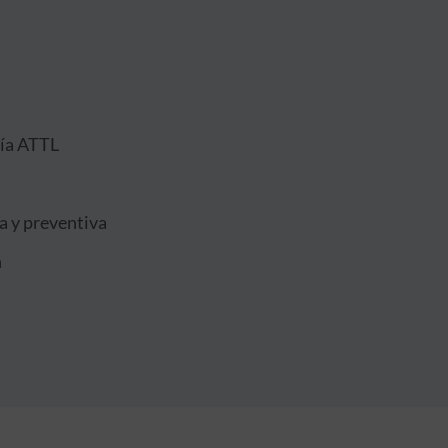
gía ATTL
 y preventiva
n