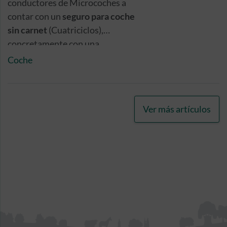
conductores de Microcoches a
contar con un
seguro para coche
sin carnet
(Cuatriciclos),
concretamente con una
cobertura mínima de
Coche
Responsabilidad Civil
Obligatoria frente a terceros
.
Pero, dada la naturaleza de este
Ver más artículos
tipo de vehículos, lo aconsejable
es contar con una cobertura más
completa.