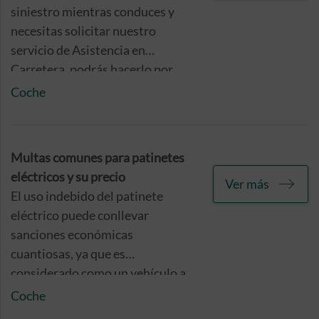
siniestro mientras conduces y
necesitas solicitar nuestro
servicio de Asistencia en
Carretera, podrás hacerlo por
teléfono, por la web, o utilizando
Coche
nuestra app.
Multas comunes para patinetes
eléctricos y su precio
Ver más
El uso indebido del patinete
eléctrico puede conllevar
sanciones económicas
cuantiosas, ya que es
considerado como un vehículo a
motor.
Coche