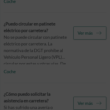
dudas sobre esta normativa en
Coche
sus ciudades, a continuación os
ayudamos a resolverlas.
¿Puedo circular en patinete
eléctrico por carretera?
Ver más
No se puede circular con patinete
eléctrico por carretera. La
normativa de la DGT prohíbe al
Vehículo Personal Ligero (VPL)
circular por estas y otras vías. De
este modo, la normativa impide a
Coche
los patinetes eléctricos circular
por:
¿Cómo puedo solicitar la
asistencia en carretera?
Ver más
Si has sufrido una avería o