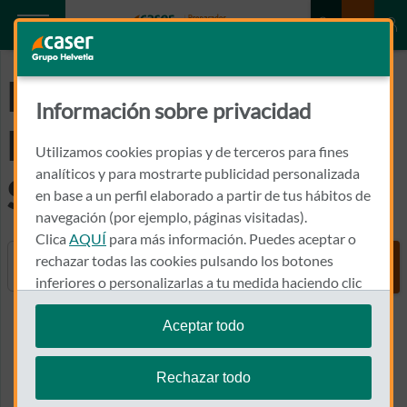
Preguntas
Información sobre privacidad
Frecuentes del
Utilizamos cookies propias y de terceros para fines
analíticos y para mostrarte publicidad personalizada
Seguro de Coche
en base a un perfil elaborado a partir de tus hábitos de
navegación (por ejemplo, páginas visitadas).
Clica
AQUÍ
para más información. Puedes aceptar o
Buscador
rechazar todas las cookies pulsando los botones
inferiores o personalizarlas a tu medida haciendo clic
en
"configurar cookies"
.
Aceptar todo
Ver más
Te recordamos que puedes modificar tus ajustes de
cookies en cualquier momento en la sección
Política
Rechazar todo
de Cookies
.