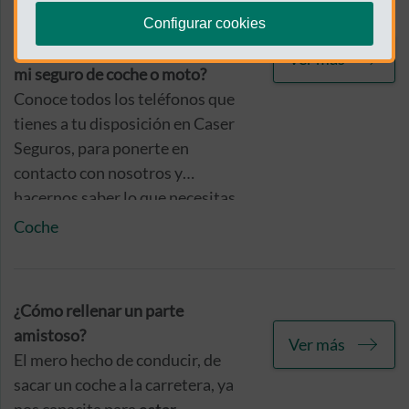
¿Cuál es el número de teléfono
Configurar cookies
para recibir ayuda o asistencia en
Ver más
mi seguro de coche o moto?
Conoce todos los teléfonos que
tienes a tu disposición en Caser
Seguros, para ponerte en
contacto con nosotros y
hacernos saber lo que necesitas.
Coche
¿Cómo rellenar un parte
amistoso?
Ver más
El mero hecho de conducir, de
sacar un coche a la carretera, ya