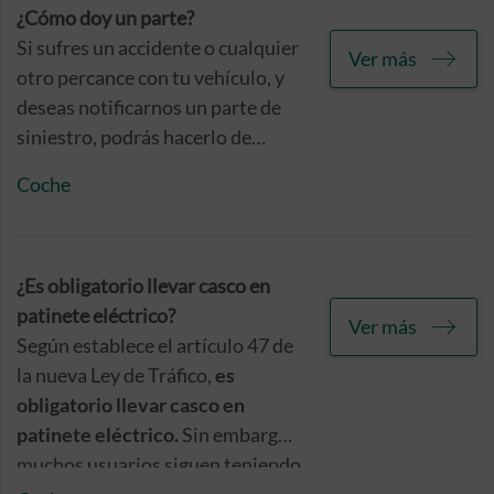
Ley que contempla esta y otras
¿Cómo doy un parte?
obligaciones. A continuación, te
Si sufres un accidente o cualquier
Ver más
contamos qué patinetes
otro percance con tu vehículo, y
eléctricos deben cumplir con esta
deseas notificarnos un parte de
normativa.
siniestro, podrás hacerlo de
diferentes maneras que te
Coche
contamos a continuación.
¿Es obligatorio llevar casco en
patinete eléctrico?
Ver más
Según establece el artículo 47 de
la nueva Ley de Tráfico,
es
obligatorio llevar casco en
patinete eléctrico.
Sin embargo,
muchos usuarios siguen teniendo