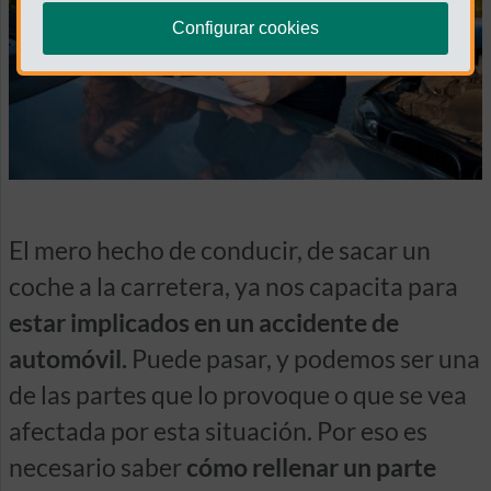
Configurar cookies
El mero hecho de conducir, de sacar un
coche a la carretera, ya nos capacita para
estar implicados en un accidente de
automóvil.
Puede pasar, y podemos ser una
de las partes que lo provoque o que se vea
afectada por esta situación. Por eso es
necesario saber
cómo rellenar un parte