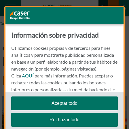
Caser.es
¿Cómo rellenar un parte amistoso?
Información sobre privacidad
¿Cómo rellenar un
Utilizamos cookies propias y de terceros para fines
parte amistoso?
analíticos y para mostrarte publicidad personalizada
en base a un perfil elaborado a partir de tus hábitos de
navegación (por ejemplo, páginas visitadas).
Clica
AQUÍ
para más información. Puedes aceptar o
Share
rechazar todas las cookies pulsando los botones
inferiores o personalizarlas a tu medida haciendo clic
en
"configurar cookies"
.
Aceptar todo
Te recordamos que puedes modificar tus ajustes de
cookies en cualquier momento en la sección
Política
Rechazar todo
de Cookies
.