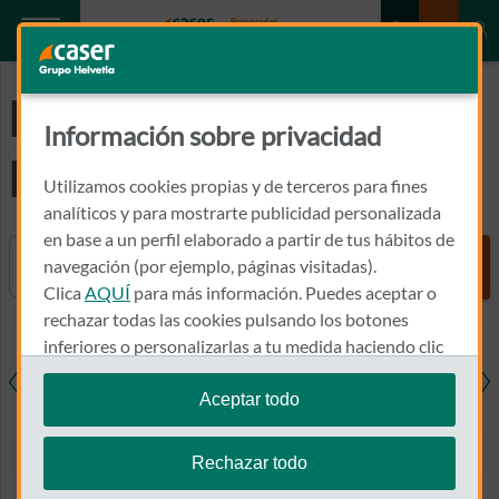
Preguntas
Información sobre privacidad
Frecuentes
Utilizamos cookies propias y de terceros para fines
analíticos y para mostrarte publicidad personalizada
en base a un perfil elaborado a partir de tus hábitos de
Buscador
navegación (por ejemplo, páginas visitadas).
Clica
AQUÍ
para más información. Puedes aceptar o
rechazar todas las cookies pulsando los botones
inferiores o personalizarlas a tu medida haciendo clic
en
"configurar cookies"
.
Aceptar todo
resas
Salud
Hogar
Coche
Den
Te recordamos que puedes modificar tus ajustes de
cookies en cualquier momento en la sección
Política
Rechazar todo
de Cookies
.