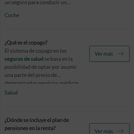
un seguro para conducir un
patinete eléctrico pero sí hay
Coche
ciudades que lo exigen en su
normativa municipal. La DGT
está estudiando implantar esta
medida en todo el territorio.
¿Qué es el copago?
El sistema de copago en los
Ver más
seguros de salud
se basa en la
posibilidad de optar por asumir
una parte del precio de
determinados servicios médicos,
a cambio de una reducción
Salud
considerable en el precio anual
de la prima de tu póliza.
¿Dónde se incluye el plan de
pensiones en la renta?
Ver más