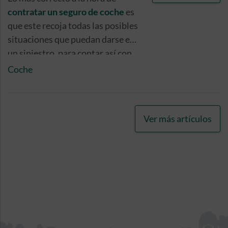
contratar un seguro de coche
es
que este recoja todas las posibles
situaciones que puedan darse en
un siniestro, para contar así con
una protección adecuada a tus
Coche
necesidades. Por ello, desde
Caser Seguros te recomendamos
que nos notifiques la posible
Ver más artículos
existencia de un segundo
conductor o conductor ocasional.