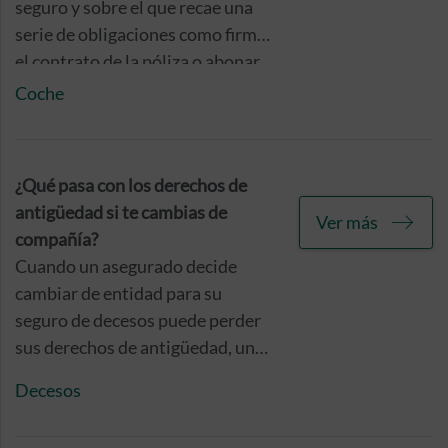
seguro y sobre el que recae una
serie de obligaciones como firmar
el contrato de la póliza o abonar
la prima.
Coche
No obstante, este aspecto no
implica forzosamente que el
¿Qué pasa con los derechos de
tomador del seguro
sea la
antigüedad si te cambias de
Ver más
persona que figure como
compañía?
asegurada, ya que la protección
Cuando un asegurado decide
como asegurado recae sobre el
cambiar de entidad para su
conductor/es del vehículo.
seguro de decesos puede perder
sus derechos de antigüedad, una
cuestión que tendrá repercusión
Decesos
en el precio de la póliza. Tampoco
está obligada la entidad