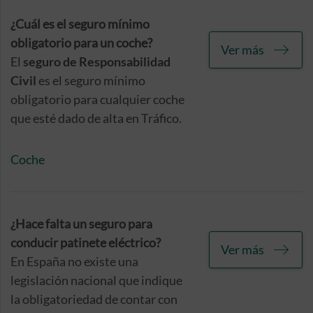
aseguradora a aplicar el derecho
de rehabilitación de póliza en
¿Cuál es el seguro mínimo
caso de que el cliente quiera
obligatorio para un coche?
Ver más
volver a contratar dicho seguro
El
seguro de Responsabilidad
con su antigua compañía.
Civil
es el seguro mínimo
obligatorio para cualquier coche
que esté dado de alta en Tráfico.
Coche
¿Hace falta un seguro para
conducir patinete eléctrico?
Ver más
En España no existe una
legislación nacional que indique
la obligatoriedad de contar con