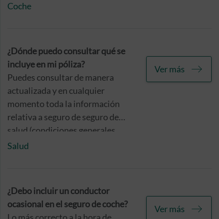
expectativas de protección. Sin
Coche
embargo, sí que es preciso que
tengas en cuenta que, si la
antigüedad de tu vehículo supera
¿Dónde puedo consultar qué se
los 10 años, lo más conveniente
incluye en mi póliza?
Ver más
es que optes por un
seguro a
Puedes consultar de manera
terceros
básico o a
terceros con
actualizada y en cualquier
lunas
.
momento toda la información
relativa a seguro de seguro de
salud (condiciones generales,
coberturas y servicios, cuadro
Salud
médico, etc.) accediendo a la App
Caser Salud o a través del Área
privada de Clientes.
¿Debo incluir un conductor
ocasional en el seguro de coche?
Ver más
Lo más correcto a la hora de