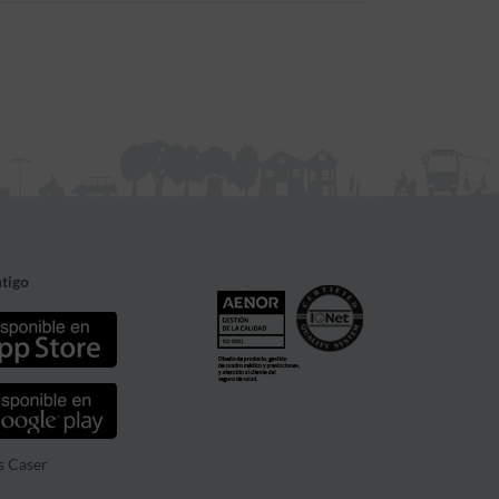
tigo
s Caser