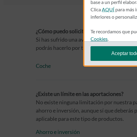
base a un perfil elabo
Clica
AQUÍ
para más i
inferiores o personali
¿Cómo puedo solicitar la asistencia en carr
Te recordamos que pue
Cookies
.
Si has sufrido una avería o siniestro mientr
podrás hacerlo por teléfono, por la web, o 
Aceptar tod
Coche
¿Existe un límite en las aportaciones?
No existe ninguna limitación por nuestra par
ahorro e inversión, aunque sí que deberás p
aplicable para este tipo de productos.
Ahorro e inversión