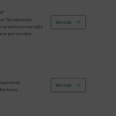
r?
rar. No obstante,
Ver más
 se aplicará una regla
rar por un valor
ansporte de
Ver más
oberturas.