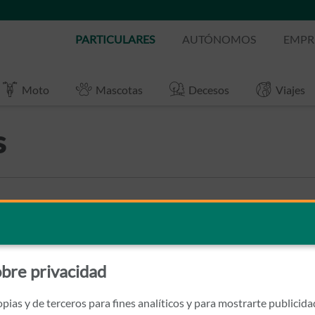
PARTICULARES
AUTÓNOMOS
EMPR
Moto
Mascotas
Decesos
Viajes
s
bre privacidad
Dental
Moto
Decesos
pias y de terceros para fines analíticos y para mostrarte publicid