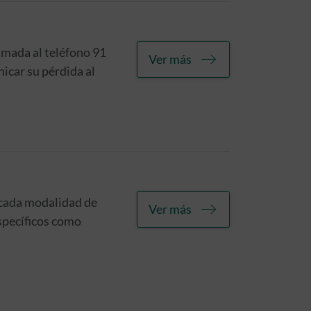
amada al teléfono 91
Ver más
icar su pérdida al
r cada modalidad de
Ver más
específicos como