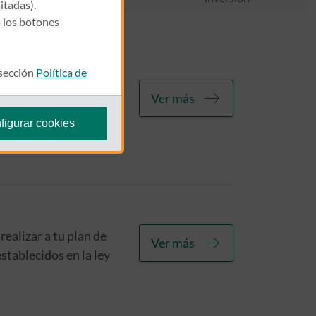
itadas).
 los botones
 sección
Política de
encia en Carretera,
Ver más
figurar cookies
realizar a tu plan de
Ver más
stablecidos en la ley