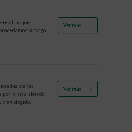
te tendrás que
Ver más
 procedamos al cargo
neradas por las
Ver más
a por la inversión de
 plan elegido.