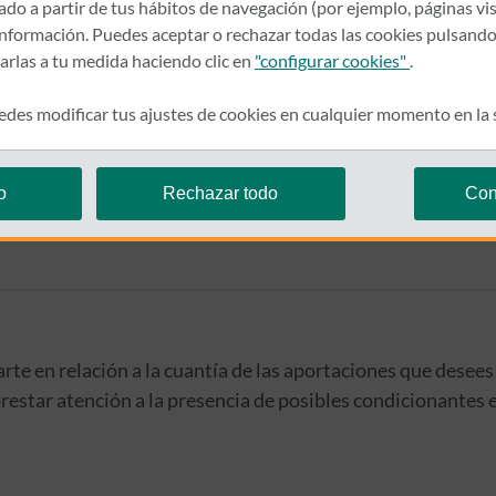
rado a partir de tus hábitos de navegación (por ejemplo, páginas vis
nformación. Puedes aceptar o rechazar todas las cookies pulsando
zarlas a tu medida haciendo clic en
"configurar cookies"
.
etera?
des modificar tus ajustes de cookies en cualquier momento en la
as conduces y necesitas solicitar nuestro servicio de Asist
utilizando nuestra app.
o
Rechazar todo
Con
te en relación a la cuantía de las aportaciones que desees 
restar atención a la presencia de posibles condicionantes e