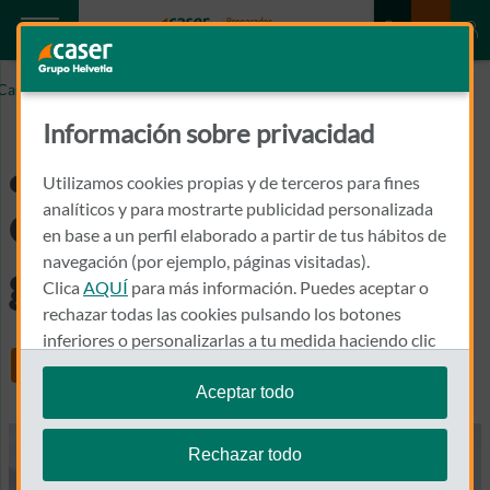
Caser.es
¿Cubre el seguro la cirugía de torsión gástrica en perros?
Información sobre privacidad
¿Cubre el seguro la
Utilizamos cookies propias y de terceros para fines
cirugía de torsión
analíticos y para mostrarte publicidad personalizada
en base a un perfil elaborado a partir de tus hábitos de
navegación (por ejemplo, páginas visitadas).
gástrica en perros?
Clica
AQUÍ
para más información. Puedes aceptar o
rechazar todas las cookies pulsando los botones
inferiores o personalizarlas a tu medida haciendo clic
Share
en
"configurar cookies"
.
Aceptar todo
Te recordamos que puedes modificar tus ajustes de
cookies en cualquier momento en la sección
Política
Rechazar todo
de Cookies
.