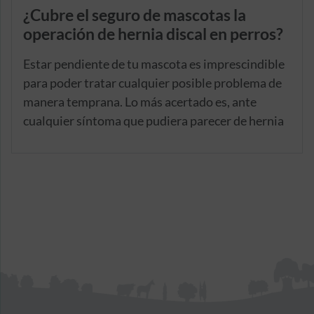
¿Cubre el seguro de mascotas la
operación de hernia discal en perros?
Estar pendiente de tu mascota es imprescindible
para poder tratar cualquier posible problema de
manera temprana. Lo más acertado es, ante
cualquier síntoma que pudiera parecer de hernia
discal, acudir a un veterinario, que será la persona
adecuada para poder diagnosticar a tu mascota y
proporcionarle los cuidados adecuados.
Con el seguro de mascotas WeCAN Check,
podrás acudir a consultas con un veterinario sin
coste adicional para ti, siendo claves para poner
remedio al posible problema de hernia discal y
proceder como corresponda. Además, si necesita
revisiones posteriores al tratamiento que