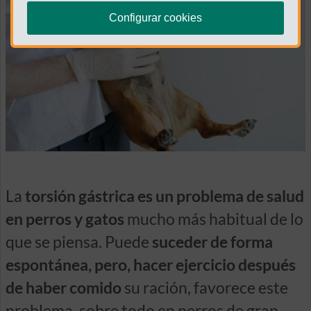
Configurar cookies
La
torsión gástrica es un problema de salud
en perros y gatos
mucho más habitual de lo
que se piensa. Puede
suceder de forma
espontánea, pero, hacer ejercicio después
de haber comido
su ración, favorece este
problema, sobre todo en perros de gran