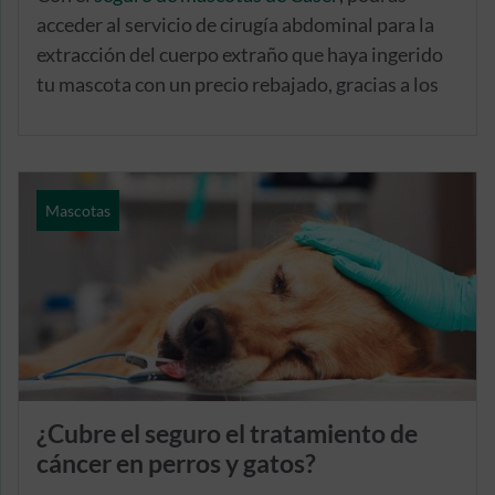
acceder al servicio de cirugía abdominal para la
extracción del cuerpo extraño que haya ingerido
tu mascota con un precio rebajado, gracias a los
descuentos exclusivos de los que dispondrás al
estar asegurado. Además, si le tuvieran que
realizar alguna prueba diagnóstica, podrás contar
con descuentos exclusivos para las mismas o,
Mascotas
incluso, tenerlas incluidas, como es el caso de una
ecografía abdominal, necesaria en estas
circunstancias, cubierta con la modalidad de
seguro de mascotas Plan Salud Premium.
También, te podrás despreocupar de las
consultas, revisiones y urgencias, ya que estas
quedan incluidas sin coste adicional y de manera
¿Cubre el seguro el tratamiento de
ilimitada.
cáncer en perros y gatos?