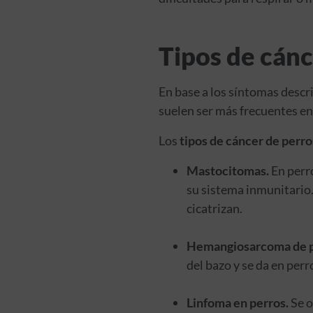
Tipos de cán
En base a los síntomas descri
suelen ser más frecuentes en
Los
tipos de cáncer de perro
Mastocitomas.
En perro
su sistema inmunitario
cicatrizan.
Hemangiosarcoma de p
del bazo y se da en per
Linfoma en perros.
Se o