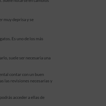
ol. Suele notarse en cambios
er muy deprisa y se
atos. Es uno de los más
rlo, suele ser necesaria una
ental contar con un buen
as las revisiones necesarias y
y podrás acceder a ellas de