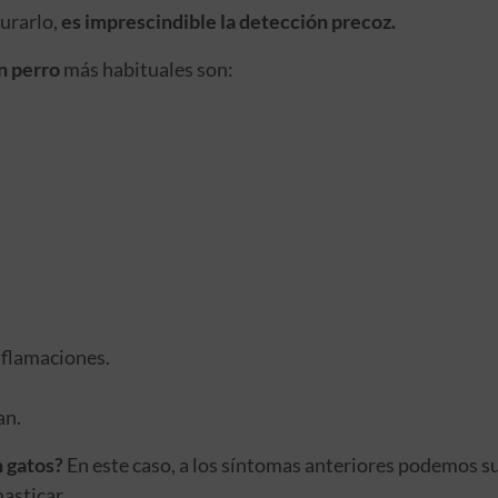
urarlo,
es imprescindible la detección precoz.
n perro
más habituales son:
nflamaciones.
an.
n gatos?
En este caso, a los síntomas anteriores podemos su
 masticar…