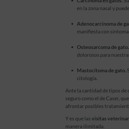
Carcinoma en gatos.
Sue
en la zona nasal y pued
Adenocarcinoma de ga
manifiesta con síntomas
Osteosarcoma de gato.
dolorosos para nuestra
Mastocitoma de gato.
S
citología.
Ante la cantidad de tipos de
seguro como el de Caser, que 
afrontar posibles tratamient
Y es que las
visitas veterina
manera ilimitada.