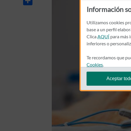
Información so
Utilizamos cookies pro
base a un perfil elabo
Clica
AQUÍ
para más i
inferiores o personali
Te recordamos que pue
Cookies
.
Aceptar tod