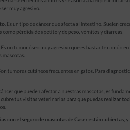
le darse en felinos adultos y se asocia a la exposición al s
e ser muy agresivo.
to.
Es un tipo de cáncer que afecta al intestino. Suelen crec
 como pérdida de apetito y de peso, vómitos y diarreas.
Es un tumor óseo muy agresivo que es bastante común en g
s mascotas.
on tumores cutáneos frecuentes en gatos. Para diagnostica
 cáncer que pueden afectar a nuestras mascotas, es fundam
cubre tus visitas veterinarias para que puedas realizar tod
os.
rias con el seguro de mascotas de Caser están cubiertas
, 