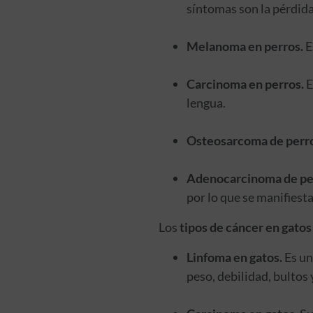
síntomas son la pérdida 
Melanoma en perros.
E
Carcinoma en perros.
E
lengua.
Osteosarcoma de perro
Adenocarcinoma de pe
por lo que se manifiesta
Los
tipos de cáncer en gatos
Linfoma en gatos.
Es un
peso, debilidad, bultos 