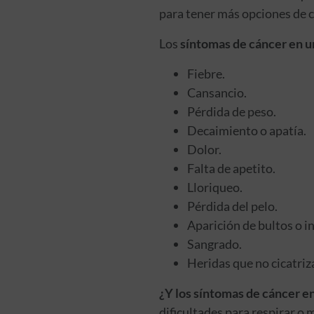
para tener más opciones de c
Los
síntomas de cáncer en u
Fiebre.
Cansancio.
Pérdida de peso.
Decaimiento o apatía.
Dolor.
Falta de apetito.
Lloriqueo.
Pérdida del pelo.
Aparición de bultos o i
Sangrado.
Heridas que no cicatriz
¿Y los síntomas de cáncer e
dificultades para respirar o