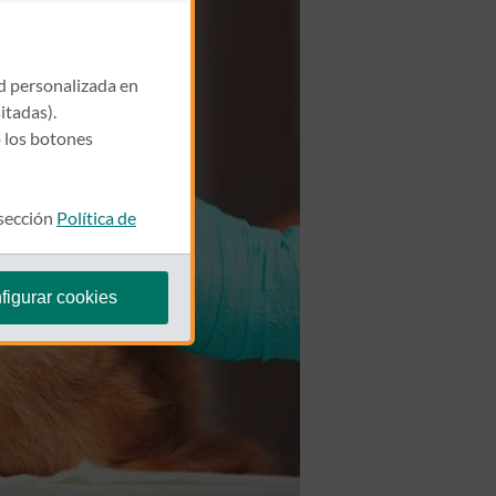
ad personalizada en
itadas).
 los botones
 sección
Política de
figurar cookies