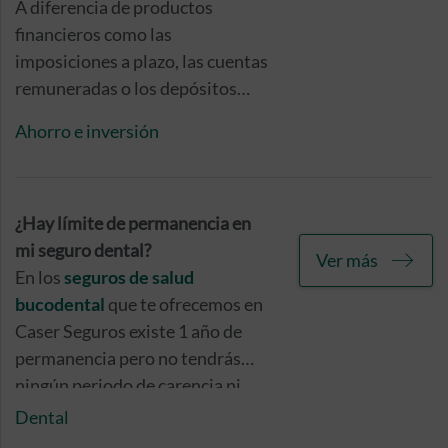
A diferencia de productos
financieros como las
imposiciones a plazo, las cuentas
remuneradas o los depósitos
bancarios, los seguros de ahorro
Ahorro e inversión
te permitirán contar, en un solo
producto de ahorro e inversión,
con una alta rentabilidad, un
mejor tratamiento fiscal, la
¿Hay límite de permanencia en
disponibilidad inmediata de tus
mi seguro dental?
Ver más
fondos desde el primer día y la
En los
seguros de salud
presencia de un capital adicional
bucodental
que te ofrecemos en
para tus beneficiarios o
Caser Seguros existe 1 año de
herederos legales en caso de
permanencia pero no tendrás
fallecimiento.
ningún periodo de carencia ni
preexistencia (sin cuestionardio
Dental
de salud ni limitación de edad).