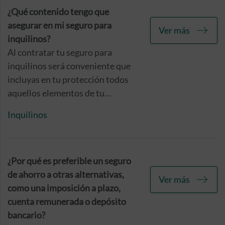
libremente entre una amplia
¿Qué contenido tengo que
diversidad de coberturas
asegurar en mi seguro para
Ver más
opcionales, seleccionando
inquilinos?
aquellas que consideres útiles
Al contratar tu seguro para
para disfrutar de un seguro a tu
inquilinos será conveniente que
medida.
incluyas en tu protección todos
aquellos elementos de tu
propiedad que aportas a la
Inquilinos
vivienda, reflejados en el
contenido de la póliza, como son
tus muebles, electrodomésticos,
ropa y objetos de valor.
¿Por qué es preferible un seguro
de ahorro a otras alternativas,
Ver más
como una imposición a plazo,
cuenta remunerada o depósito
bancario?