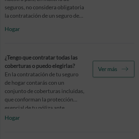
diagnosticada previamente de
seguros, no considera obligatoria
una enfermedad grave.
la contratación de un seguro de
hogar para la protección de tu
Hogar
hogar, aunque sí que es
altamente recomendable.
¿Tengo que contratar todas las
coberturas o puedo elegirlas?
Ver más
En la contratación de tu seguro
de hogar contarás con un
conjunto de coberturas incluidas,
que conforman la protección
esencial de tu póliza ante
aquellas incidencias más
Hogar
frecuentes. A partir de este
paquete básico, podrás añadir