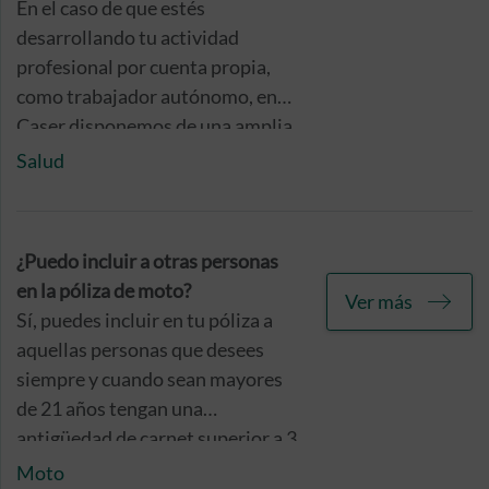
En el caso de que estés
desarrollando tu actividad
profesional por cuenta propia,
como trabajador autónomo, en
Caser disponemos de una amplia
gama de seguros de salud
Salud
especialmente adaptados a tus
necesidades de protección.
¿Puedo incluir a otras personas
en la póliza de moto?
Ver más
Sí, puedes incluir en tu póliza a
aquellas personas que desees
siempre y cuando sean mayores
de 21 años tengan una
antigüedad de carnet superior a 3
años. Para ello, tendrás que
Moto