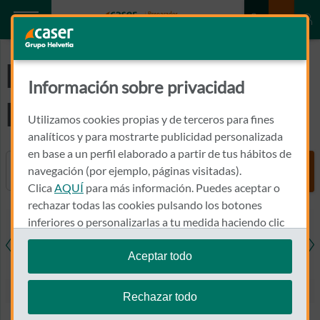
Preguntas
Información sobre privacidad
Frecuentes
Utilizamos cookies propias y de terceros para fines
analíticos y para mostrarte publicidad personalizada
en base a un perfil elaborado a partir de tus hábitos de
Buscador
navegación (por ejemplo, páginas visitadas).
Clica
AQUÍ
para más información. Puedes aceptar o
rechazar todas las cookies pulsando los botones
inferiores o personalizarlas a tu medida haciendo clic
en
"configurar cookies"
.
Aceptar todo
resas
Salud
Hogar
Coche
Den
Te recordamos que puedes modificar tus ajustes de
cookies en cualquier momento en la sección
Política
Rechazar todo
de Cookies
.