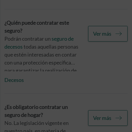
comunicarnos tu intención de
hacerlo y aportarnos sus datos
personales.
¿Quién puede contratar este
seguro?
Ver más
Podrán contratar un
seguro de
decesos
todas aquellas personas
que estén interesadas en contar
con una protección específica
para garantizar la realización de
los servicios fúnebres en caso de
Decesos
fallecimiento propio o de la
persona que conste como
asegurada. Únicamente existen
¿Es obligatorio contratar un
dos excepciones, si la persona
seguro de hogar?
Ver más
que desea contratarlo tiene más
No. La legislación vigente en
de 70 años o ha sido
nuestro país, en materia de