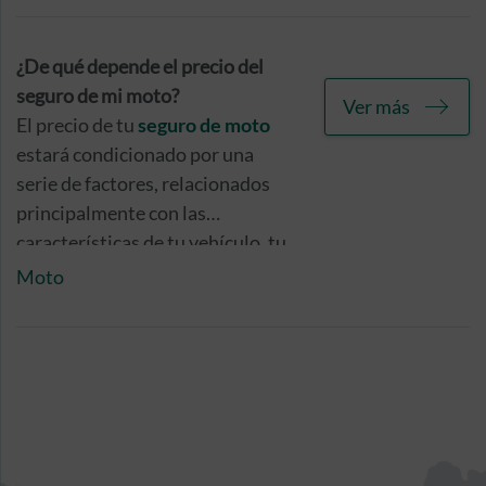
¿De qué depende el precio del
seguro de mi moto?
Ver más
El precio de tu
seguro de moto
estará condicionado por una
serie de factores, relacionados
principalmente con las
características de tu vehículo, tu
perfil como conductor, y la zona
Moto
de circulación habitual.