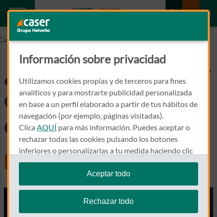
Caser.es
¿Es obligatorio llevar el recibo del seguro en el coche?
Información sobre privacidad
¿Es obligatorio llevar
Utilizamos cookies propias y de terceros para fines
el recibo del seguro
analíticos y para mostrarte publicidad personalizada
en base a un perfil elaborado a partir de tus hábitos de
navegación (por ejemplo, páginas visitadas).
en el coche?
Clica
AQUÍ
para más información. Puedes aceptar o
rechazar todas las cookies pulsando los botones
inferiores o personalizarlas a tu medida haciendo clic
Share
en
"configurar cookies"
.
Aceptar todo
Te recordamos que puedes modificar tus ajustes de
cookies en cualquier momento en la sección
Política
Rechazar todo
de Cookies
.