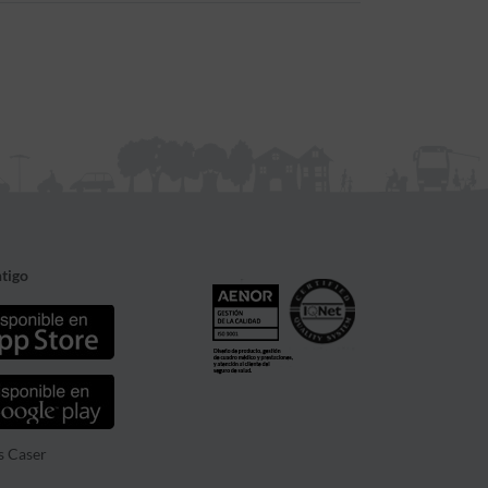
tigo
s Caser