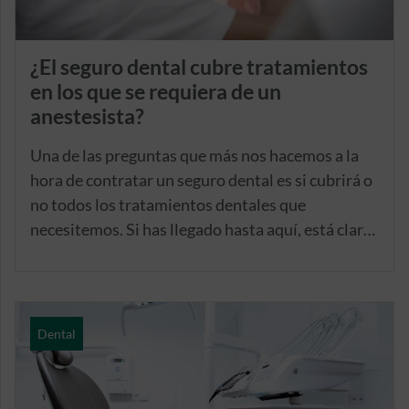
¿El seguro dental cubre tratamientos
en los que se requiera de un
anestesista?
Una de las preguntas que más nos hacemos a la
hora de contratar un seguro dental es si cubrirá o
no todos los tratamientos dentales que
necesitemos. Si has llegado hasta aquí, está claro
que lo que te preocupa es la inclusión o no de los
tratamientos con anestesista en el
Seguro Dental
Caser
. Presta atención, que resolvemos tus
dudas.
Dental