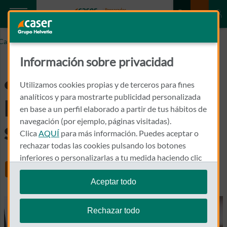
Caser.es
¿Hay límite de permanencia en mi seguro dental?
Información sobre privacidad
¿Hay límite de
Utilizamos cookies propias y de terceros para fines
permanencia en mi
analíticos y para mostrarte publicidad personalizada
en base a un perfil elaborado a partir de tus hábitos de
navegación (por ejemplo, páginas visitadas).
seguro dental?
Clica
AQUÍ
para más información. Puedes aceptar o
rechazar todas las cookies pulsando los botones
inferiores o personalizarlas a tu medida haciendo clic
Share
en
"configurar cookies"
.
Aceptar todo
Te recordamos que puedes modificar tus ajustes de
cookies en cualquier momento en la sección
Política
Rechazar todo
de Cookies
.