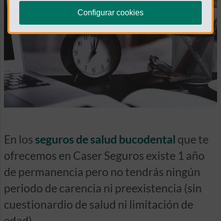
Configurar cookies
En los
seguros de salud bucodental
que te
ofrecemos en Caser Seguros existe 1 año
de permanencia pero no tendrás ningún
periodo de carencia ni preexistencia (sin
cuestionardio de salud ni limitación de
edad).