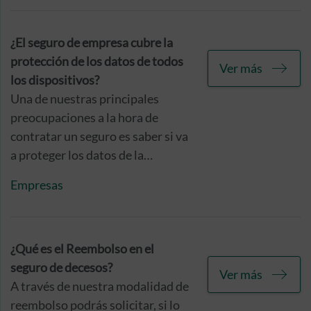
tu vestimenta en caso de
siniestro.
¿El seguro de empresa cubre la
protección de los datos de todos
Ver más
los dispositivos?
Una de nuestras principales
preocupaciones a la hora de
contratar un seguro es saber si va
a proteger los datos de la
empresa que hay en la totalidad
Empresas
de los dispositivos electrónicos
con los que trabaja tu compañía.
Lo cierto es que dicha protección
varía en función de las coberturas
¿Qué es el Reembolso en el
del seguro, y eso es precisamente
seguro de decesos?
Ver más
de lo que vamos a hablarte aquí.
A través de nuestra modalidad de
reembolso podrás solicitar, si lo