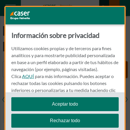
Preguntas
Información sobre privacidad
Frecuentes
Utilizamos cookies propias y de terceros para fines
analíticos y para mostrarte publicidad personalizada
en base a un perfil elaborado a partir de tus hábitos de
Buscador
navegación (por ejemplo, páginas visitadas).
Clica
AQUÍ
para más información. Puedes aceptar o
rechazar todas las cookies pulsando los botones
inferiores o personalizarlas a tu medida haciendo clic
en
"configurar cookies"
.
Aceptar todo
resas
Salud
Hogar
Coche
Den
Te recordamos que puedes modificar tus ajustes de
cookies en cualquier momento en la sección
Política
Rechazar todo
de Cookies
.