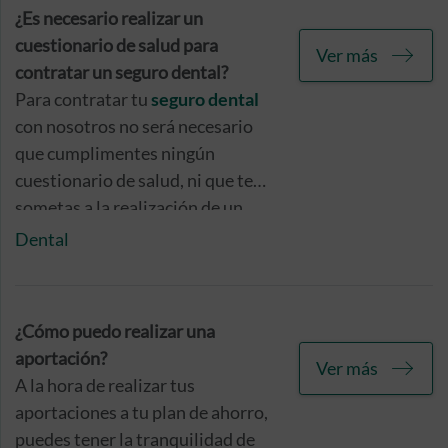
un seguro como el de Caser, que
¿Es necesario realizar un
protege tus sistemas
cuestionario de salud para
Ver más
informáticos y te asiste en caso
contratar un seguro dental?
de necesidad.
Para contratar tu
seguro dental
con nosotros no será necesario
que cumplimentes ningún
cuestionario de salud, ni que te
sometas a la realización de un
certificado médico. Solamente
Dental
tendrás que ponerte en contacto
con nosotros e informarnos de la
protección dental que necesitas.
¿Cómo puedo realizar una
aportación?
Ver más
A la hora de realizar tus
aportaciones a tu plan de ahorro,
puedes tener la tranquilidad de