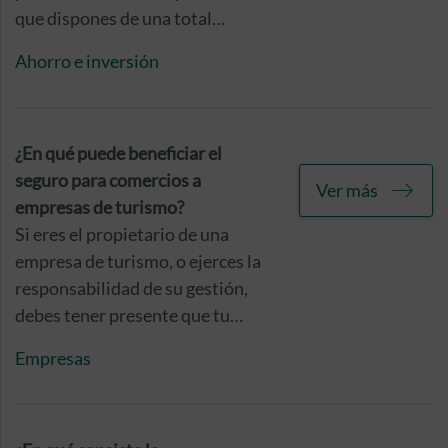
que dispones de una total
libertad en relación a la forma
Ahorro e inversión
que consideres más cómoda y
adecuada para tus intereses.
¿En qué puede beneficiar el
seguro para comercios a
Ver más
empresas de turismo?
Si eres el propietario de una
empresa de turismo, o ejerces la
responsabilidad de su gestión,
debes tener presente que tu
empresa se encuentra expuesta a
Empresas
una gran cantidad de incidencias
e imprevistos, relacionados
directa o indirectamente con el