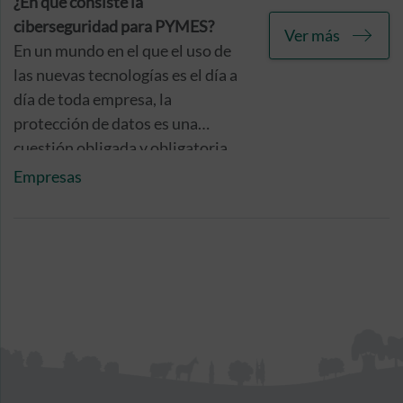
ejercicio de su actividad.
¿En qué consiste la
ciberseguridad para PYMES?
Ver más
En un mundo en el que el uso de
las nuevas tecnologías es el día a
día de toda empresa, la
protección de datos es una
cuestión obligada y obligatoria,
puesto que la normativa europea
Empresas
así nos lo impone. Si quieres que
tu pyme esté cubierta ante
posibles incidencias de
ciberseguridad, con el seguro de
ciberprotección de Caser
Seguros tendrás la tranquilidad
que tu empresa necesita.