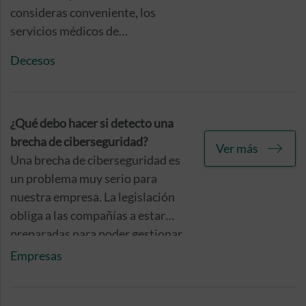
consideras conveniente, los
servicios médicos de
profesionales que no formen
Decesos
parte de nuestro cuadro,
asumiendo inicialmente el coste
del servicio para que te
reintegremos posteriormente
¿Qué debo hacer si detecto una
entre un 80 y un 90% de su coste,
brecha de ciberseguridad?
Ver más
con un límite de 210.000 euros
Una brecha de ciberseguridad es
por persona asegurada y año.
un problema muy serio para
nuestra empresa. La legislación
obliga a las compañías a estar
preparadas para poder gestionar
este tipo de incidentes y eso
Empresas
significa que la mejor manera de
cubrirse las espaldas es contratar