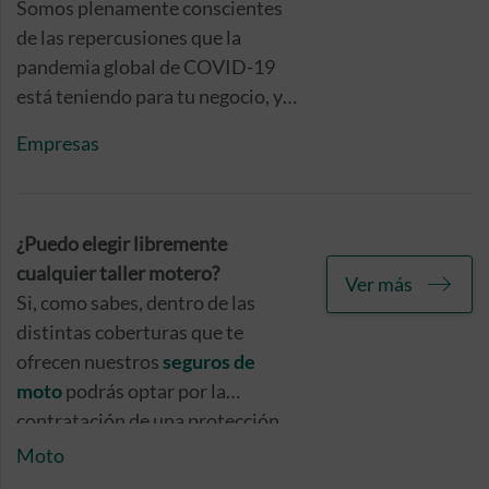
Somos plenamente conscientes
de las repercusiones que la
pandemia global de COVID-19
está teniendo para tu negocio, y
por eso queremos que sepas que
Empresas
nos tienes a tu lado, ofreciéndote
una protección específica en este
sentido.
¿Puedo elegir libremente
cualquier taller motero?
Ver más
Si, como sabes, dentro de las
distintas coberturas que te
ofrecen nuestros
seguros de
moto
podrás optar por la
contratación de una protección
específica para hacer frente a los
Moto
daños producidos en tu casco y/o