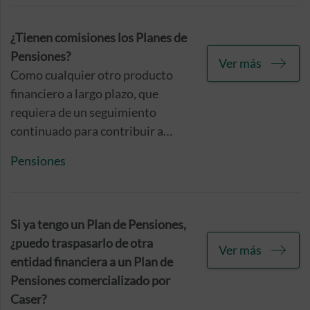
¿Tienen comisiones los Planes de
Pensiones?
Ver más
Como cualquier otro producto
financiero a largo plazo, que
requiera de un seguimiento
continuado para contribuir a
maximizar su rentabilidad, la
Pensiones
contratación y mantenimiento de
un plan de pensiones implica
unas comisiones que serán
percibidas por parte de la entidad
Si ya tengo un Plan de Pensiones,
que se responsabiliza de su
¿puedo traspasarlo de otra
Ver más
gestión.
entidad financiera a un Plan de
Pensiones comercializado por
Caser?