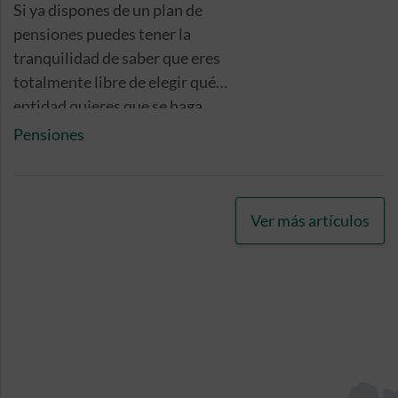
Si ya dispones de un plan de
pensiones puedes tener la
tranquilidad de saber que eres
totalmente libre de elegir qué
entidad quieres que se haga
cargo de tus ahorros y gestione
Pensiones
tu inversión.
Ver más artículos