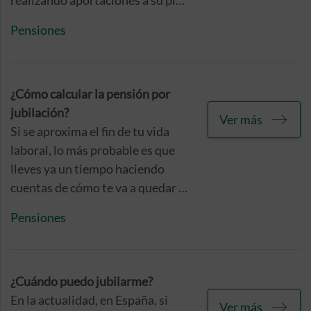
realizando aportaciones a su plan
de pensiones, aun cuando ya no
Pensiones
se encuentre en activo.
¿Cómo calcular la pensión por
jubilación?
Ver más
Si se aproxima el fin de tu vida
laboral, lo más probable es que
lleves ya un tiempo haciendo
cuentas de cómo te va a quedar la
pensión de jubilación. El
Pensiones
problema es que, si no tiene
claros los conceptos, la cosa se
convierte en un auténtico
galimatías. No te preocupes, te
¿Cuándo puedo jubilarme?
contamos cómo hacerlo, ¡e
En la actualidad, en España, si
Ver más