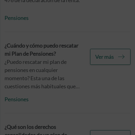
476 de la declaración de la renta.
Pensiones
¿Cuándo y cómo puedo rescatar
mi Plan de Pensiones?
Ver más
¿Puedo rescatar mi plan de
pensiones en cualquier
momento? Esta una de las
cuestiones más habituales que
nos soléis formular a la hora de
Pensiones
contratar este instrumento de
ahorro e inversión, por lo que
consideramos conveniente
ofrecerte una respuesta lo más
¿Qué son los derechos