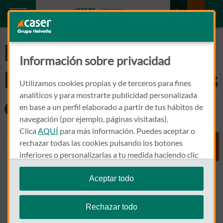
Preguntas
Información sobre privacidad
Frecuentes de Planes
Utilizamos cookies propias y de terceros para fines
analíticos y para mostrarte publicidad personalizada
de Pensiones
en base a un perfil elaborado a partir de tus hábitos de
navegación (por ejemplo, páginas visitadas).
Clica
AQUÍ
para más información. Puedes aceptar o
Buscador
rechazar todas las cookies pulsando los botones
inferiores o personalizarlas a tu medida haciendo clic
en
"configurar cookies"
.
Aceptar todo
Ver más
Te recordamos que puedes modificar tus ajustes de
cookies en cualquier momento en la sección
Política
Rechazar todo
de Cookies
.