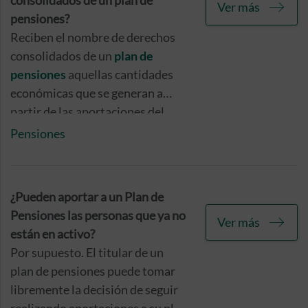
detallada posible en este sentido.
consolidados de un plan de
Ver más
pensiones?
Reciben el nombre de derechos
consolidados de un
plan de
pensiones
aquellas cantidades
económicas que se generan a
partir de las aportaciones del
partícipe, o partícipes, del plan de
Pensiones
pensiones y los rendimientos
obtenidos por la inversión
realizada por la entidad
¿Pueden aportar a un Plan de
responsable de su gestión,
Pensiones las personas que ya no
Ver más
durante la vigencia del mismo.
están en activo?
Por supuesto. El titular de un
plan de pensiones puede tomar
libremente la decisión de seguir