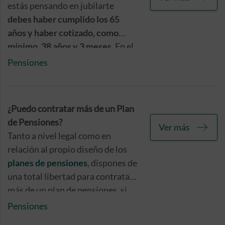
incluso cómo hacer el cálculo si la
estás pensando en jubilarte
jubilación es anticipada!
debes haber cumplido los 65
años y haber cotizado, como
mínimo, 38 años y 3 meses
. En el
caso de que hayas cotizado
Pensiones
menos, tienes que esperar a
cumplir los 66 años y 8 meses,
edad que irá aumentando
¿Puedo contratar más de un Plan
progresivamente hasta
de Pensiones?
Ver más
establecerse en los 67 años en
Tanto a nivel legal como en
2027.
relación al propio diseño de los
planes de pensiones
, dispones de
una total libertad para contratar
más de un plan de pensiones, si
consideras que esta opción
Pensiones
puede resultarte interesante.