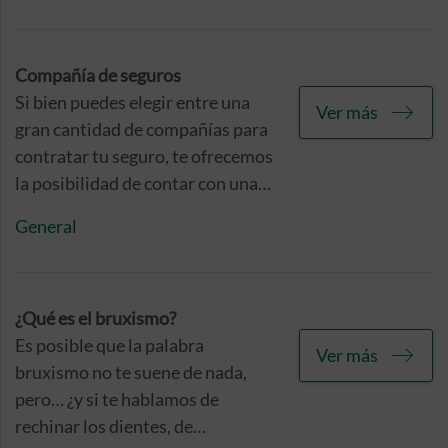
sencilla.
Compañía de seguros
Si bien puedes elegir entre una
Ver más
gran cantidad de compañías para
contratar tu seguro, te ofrecemos
la posibilidad de contar con una
protección a tu medida, siendo tú
General
quien decida el nivel de
protección y alcance de las
coberturas de tu seguro.
¿Qué es el bruxismo?
Es posible que la palabra
Ver más
bruxismo no te suene de nada,
pero… ¿y si te hablamos de
rechinar los dientes, de