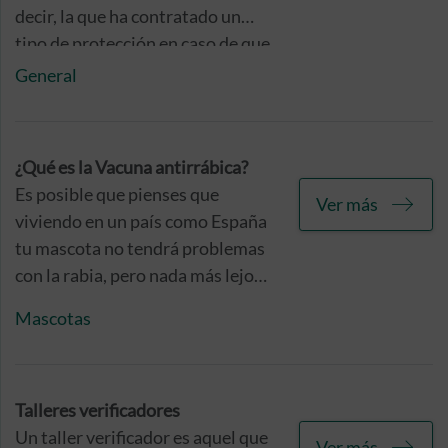
decir, la que ha contratado un
tipo de protección en caso de que
se produzca alguno de los casos
General
recogidos en el contrato del
seguro.
¿Qué es la Vacuna antirrábica?
Es posible que pienses que
Ver más
viviendo en un país como España
tu mascota no tendrá problemas
con la rabia, pero nada más lejos
de la realidad. Se trata de una
Mascotas
problemática muy latente que
requiere de la inoculación de la
vacuna antirrábica para evitar
sustos. Te contamos qué es y por
Talleres verificadores
qué resulta tan importante para
Un taller verificador es aquel que
Ver más