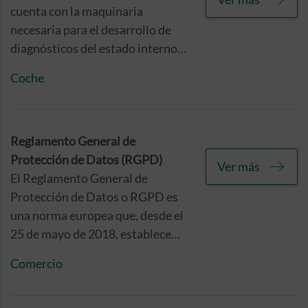
tu animal de compañía.
cuenta con la maquinaria
necesaria para el desarrollo de
diagnósticos del estado interno
de tu vehículo, diseñadas para
Coche
facilitar la detección de daños o
averías en sus componentes
eléctricos o electrónicos.
Reglamento General de
Protección de Datos (RGPD)
Ver más
El Reglamento General de
Protección de Datos o RGPD es
una norma europea que, desde el
25 de mayo de 2018, establece
los requisitos y medios
Comercio
necesarios para garantizar que
las empresas gestionan
adecuadamente la información