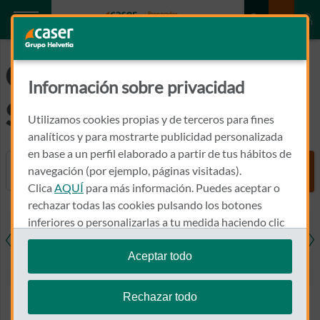
GLOSARIO
Información sobre privacidad
SEGUROS
Utilizamos cookies propias y de terceros para fines
analíticos y para mostrarte publicidad personalizada
en base a un perfil elaborado a partir de tus hábitos de
Buscador
navegación (por ejemplo, páginas visitadas).
Clica
AQUÍ
para más información. Puedes aceptar o
rechazar todas las cookies pulsando los botones
inferiores o personalizarlas a tu medida haciendo clic
en
"configurar cookies"
.
Aceptar todo
iones
Salud
Dental
Coche
Mo
Te recordamos que puedes modificar tus ajustes de
cookies en cualquier momento en la sección
Política
Rechazar todo
de Cookies
.