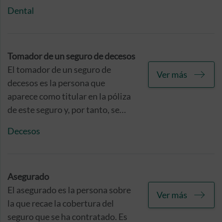
sensibilidad dental, de dolor de
Dental
cuello o incluso de insomnio? Lo
cierto es que sus consecuencias
pueden ser muchas, al igual que
las causas del bruxismo. Te
Tomador de un seguro de decesos
contamos todo lo que debes
El tomador de un seguro de
Ver más
saber.
decesos es la persona que
aparece como titular en la póliza
de este seguro y, por tanto, se
responsabiliza del pago de la
Decesos
prima y de su renovación anual.
No obstante, esto no implica que
este tipo de protección esté
referida a su posible
Asegurado
fallecimiento, ya que no tiene por
El asegurado es la persona sobre
Ver más
qué coincidir con la persona
la que recae la cobertura del
asegurada.
seguro que se ha contratado. Es