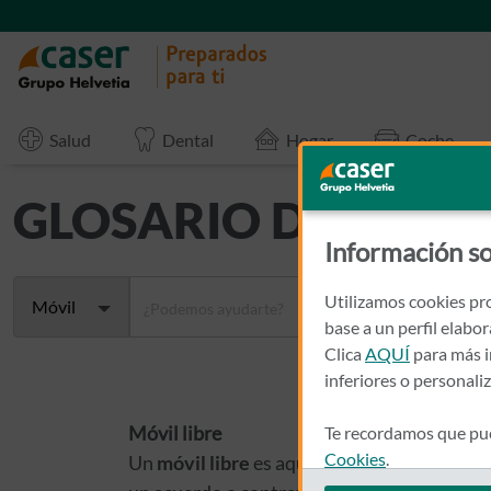
Salud
Dental
Hogar
Coche
GLOSARIO DE SEGU
Información so
Buscador
Utilizamos cookies pro
Móvil
base a un perfil elabo
Clica
AQUÍ
para más i
inferiores o personali
Móvil libre
Te recordamos que pue
Cookies
.
Un
móvil libre
es aquel dispositivo que has