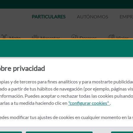
PARTICULARES
AUTÓNOMOS
EMPR
Moto
Mascotas
Decesos
Viajes
ROS DE MÓVIL
bre privacidad
pias y de terceros para fines analíticos y para mostrarte publicid
rado a partir de tus hábitos de navegación (por ejemplo, páginas vis
nformación. Puedes aceptar o rechazar todas las cookies pulsando
zarlas a tu medida haciendo clic en
"configurar cookies"
.
des modificar tus ajustes de cookies en cualquier momento en la
 adquirido de forma totalmente independiente, es decir, si