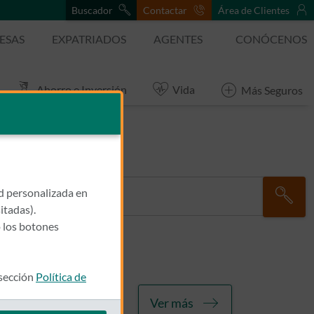
Buscador
Contactar
Área de Clientes
ESAS
EXPATRIADOS
AGENTES
CONÓCENOS
Ahorro e Inversión
Vida
Más Seguros
ad personalizada en
itadas).
 los botones
 sección
Política de
n estar supeditado a
Ver más