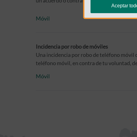
un acuerdo o contrato de fidelización o pe
Aceptar tod
Móvil
Incidencia por robo de móviles
Una incidencia por robo de teléfono móvil 
teléfono móvil, en contra de tu voluntad, de
Móvil