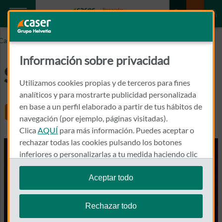
Caser.es
Seguro completo
Información sobre privacidad
Seguro completo
Utilizamos cookies propias y de terceros para fines
analíticos y para mostrarte publicidad personalizada
en base a un perfil elaborado a partir de tus hábitos de
Share
navegación (por ejemplo, páginas visitadas).
Clica
AQUÍ
para más información. Puedes aceptar o
rechazar todas las cookies pulsando los botones
inferiores o personalizarlas a tu medida haciendo clic
en
"configurar cookies"
.
Aceptar todo
Te recordamos que puedes modificar tus ajustes de
cookies en cualquier momento en la sección
Política
Rechazar todo
de Cookies
.