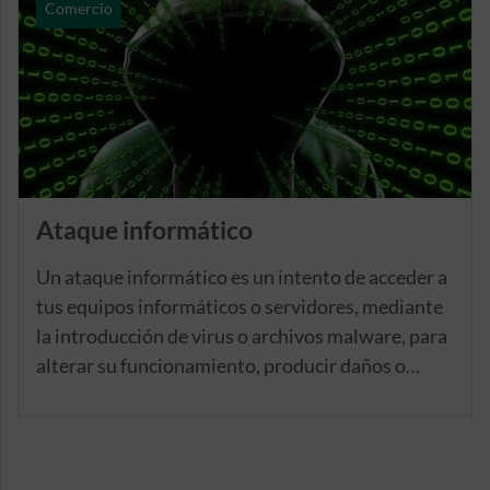
ampliadas.
Comercio
Ataque informático
Un ataque informático es un intento de acceder a
tus equipos informáticos o servidores, mediante
la introducción de virus o archivos malware, para
alterar su funcionamiento, producir daños o
sustraer información sensible para tu empresa.