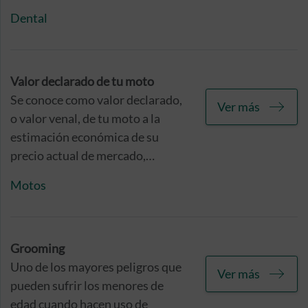
implantación de una prótesis
Dental
dental. Cada vez hay una mayor
oferta y, por tanto, los precios
son muy variables.
Valor declarado de tu moto
Se conoce como valor declarado,
Ver más
o valor venal, de tu moto a la
estimación económica de su
precio actual de mercado,
atendiendo únicamente a
Motos
criterios objetivos, sin que se vea
afectado por su estado de
conservación estético o
mecánico.
Grooming
Uno de los mayores peligros que
Ver más
pueden sufrir los menores de
edad cuando hacen uso de