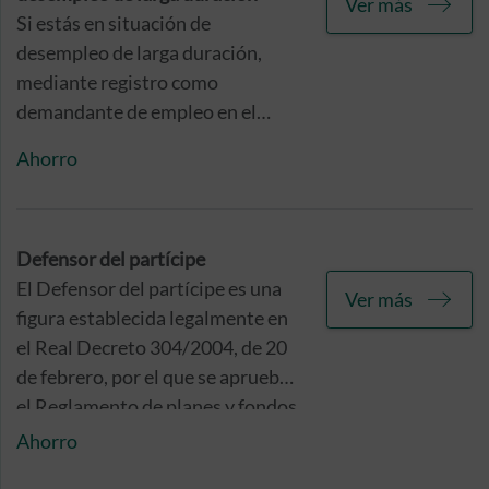
Ver más
Si estás en situación de
desempleo de larga duración,
mediante registro como
demandante de empleo en el
Servicio Público de Empleo
Ahorro
Estatal, y no estás percibiendo
ninguna prestación contributiva
por ello, podrás solicitar el
rescate anticipado, y sin
Defensor del partícipe
penalizaciones, de las
El Defensor del partícipe es una
Ver más
aportaciones e intereses
figura establecida legalmente en
relacionados con el producto de
el Real Decreto 304/2004, de 20
ahorro e inversión que tienes
de febrero, por el que se aprueba
contratado con nosotros.
el Reglamento de planes y fondos
de pensiones, y cuya finalidad
Ahorro
reside en garantizar la defensa de