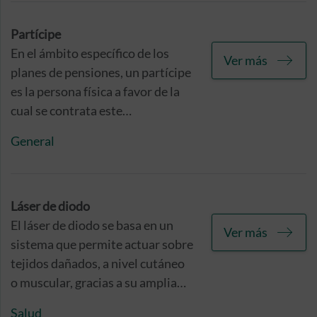
los intereses de inversionistas y
ahorradores que cuentan con un
Partícipe
plan de pensiones o cualquier
En el ámbito específico de los
Ver más
producto de inversión o ahorro
planes de pensiones, un partícipe
análogo en vigor.
es la persona física a favor de la
cual se contrata este
instrumento de ahorro e
General
inversión.
Láser de diodo
El láser de diodo se basa en un
Ver más
sistema que permite actuar sobre
tejidos dañados, a nivel cutáneo
o muscular, gracias a su amplia
longitud de onda. A pesar de que
Salud