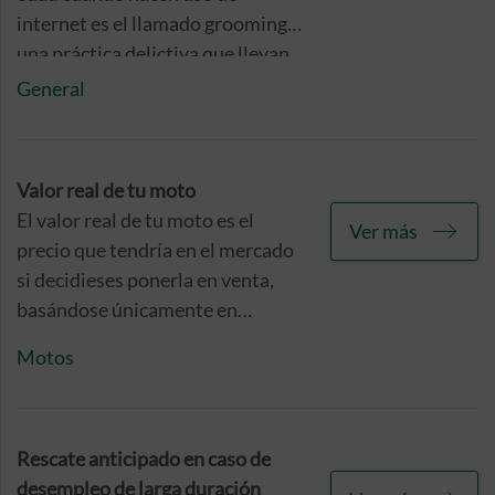
internet es el llamado grooming,
una práctica delictiva que llevan
a cabo individuos adultos y que
General
es muy difícil de detectar a
tiempo, de ahí la importancia hoy
en día de la educación digital de
Valor real de tu moto
nuestros hijos.
El valor real de tu moto es el
Ver más
precio que tendría en el mercado
si decidieses ponerla en venta,
basándose únicamente en
criterios objetivos, como su
Motos
marca, modelo o antigüedad, y
sin tener en cuenta elementos
subjetivos o emocionales.
Rescate anticipado en caso de
desempleo de larga duración