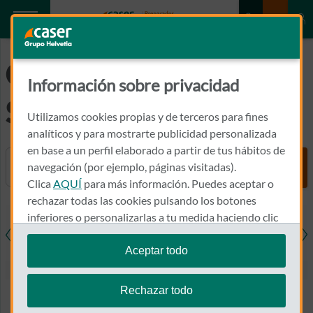
GLOSARIO
Información sobre privacidad
SEGUROS
Utilizamos cookies propias y de terceros para fines
analíticos y para mostrarte publicidad personalizada
en base a un perfil elaborado a partir de tus hábitos de
Buscador
navegación (por ejemplo, páginas visitadas).
Clica
AQUÍ
para más información. Puedes aceptar o
rechazar todas las cookies pulsando los botones
inferiores o personalizarlas a tu medida haciendo clic
en
"configurar cookies"
.
Aceptar todo
iones
Salud
Dental
Coche
Mo
Te recordamos que puedes modificar tus ajustes de
cookies en cualquier momento en la sección
Política
Rechazar todo
de Cookies
.