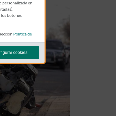
ad personalizada en
itadas).
 los botones
 sección
Política de
figurar cookies