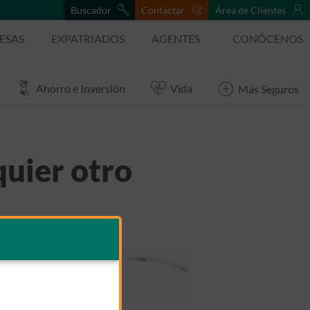
Buscador
Contactar
Área de Clientes
ESAS
EXPATRIADOS
AGENTES
CONÓCENOS
Ahorro e Inversión
Vida
Más Seguros
quier otro