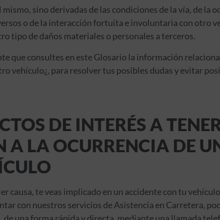
mismo, sino derivadas de las condiciones de la vía, de la o
sos o de la interacción fortuita e involuntaria con otro v
tro tipo de daños materiales o personales a terceros.
nte que consultes en este Glosario la información relaciona
ro vehículo¿, para resolver tus posibles dudas y evitar pos
CTOS DE INTERÉS A TENE
N A LA OCURRENCIA DE U
ÍCULO
ier causa, te veas implicado en un accidente con tu vehícul
ntar con nuestros servicios de Asistencia en Carretera, po
de una forma rápida y directa, mediante una llamada telef