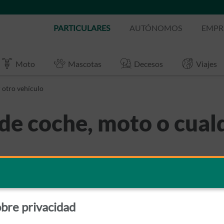
PARTICULARES
AUTÓNOMOS
EMPR
Moto
Mascotas
Decesos
Viajes
 otro vehículo
de coche, moto o cual
bre privacidad