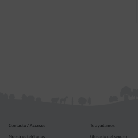
en caso de que tu coche fuese declarado
siniestro total, es decir, el valor que tiene
el vehículo en el momento del siniestro.
Contacto / Accesos
Te ayudamos
Nuestros teléfonos
Glosario del seguro