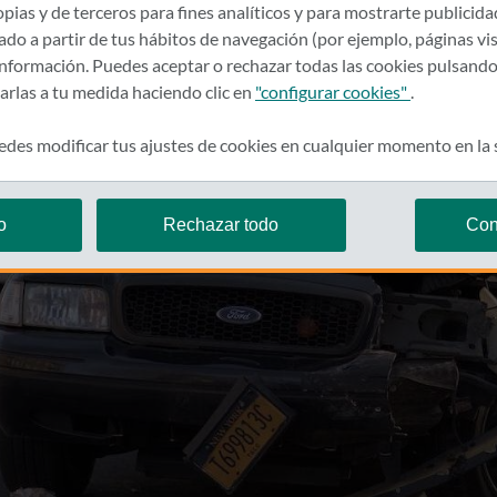
pias y de terceros para fines analíticos y para mostrarte publicid
rado a partir de tus hábitos de navegación (por ejemplo, páginas vis
nformación. Puedes aceptar o rechazar todas las cookies pulsando
zarlas a tu medida haciendo clic en
"configurar cookies"
.
des modificar tus ajustes de cookies en cualquier momento en la
o
Rechazar todo
Con