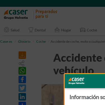
Salud
Dental
Hogar
Coche
Caser.es
Glosario
Coche
Accidente de coche, moto o cualquier
Accidente 
vehículo
Información so
Share