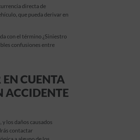
currencia directa de
ehículo, que pueda derivar en
da con el término ¿Siniestro
ibles confusiones entre
R EN CUENTA
N ACCIDENTE
o, y los daños causados
drás contactar
ónica a alguno de los