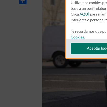
Utilizamos cookies pro
base a un perfil elabo
Clica
AQUÍ
para más i
inferiores o personali
Te recordamos que pue
Cookies
.
Aceptar tod