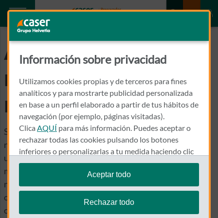
Artículos
Información sobre privacidad
relacionados con
Utilizamos cookies propias y de terceros para fines
analíticos y para mostrarte publicidad personalizada
nuestros seguros
en base a un perfil elaborado a partir de tus hábitos de
navegación (por ejemplo, páginas visitadas).
Clica
AQUÍ
para más información. Puedes aceptar o
Sabemos que elegir el mejor seguro para ti y los tuyos
rechazar todas las cookies pulsando los botones
no siempre es tarea fácil. Por ello, aquí te presentamos
inferiores o personalizarlas a tu medida haciendo clic
un completo listado de artículos donde encontrarás los
en
"configurar cookies"
.
mejores tips, consejos, información útil y últimas
Aceptar todo
novedades relacionadas con nuestros seguros. ¿El
Te recordamos que puedes modificar tus ajustes de
objetivo? Guiarte hacia la mejor elección posible y
cookies en cualquier momento en la sección
Política
Rechazar todo
de Cookies
.
convertir lo que en ocasiones parece “letra pequeña” en