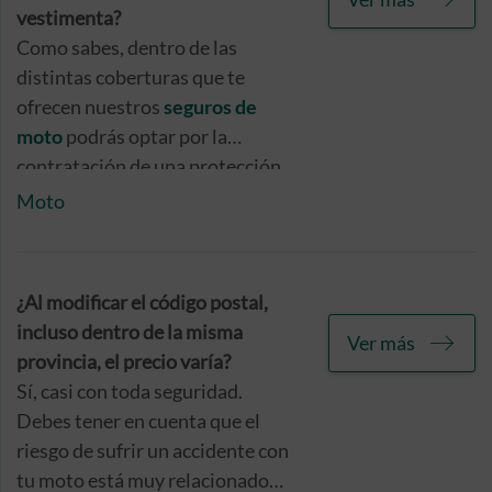
vestimenta?
Como sabes, dentro de las
distintas coberturas que te
ofrecen nuestros
seguros de
moto
podrás optar por la
contratación de una protección
específica para hacer frente a los
Moto
daños producidos en tu casco y/o
tu vestimenta en caso de
siniestro.
¿Al modificar el código postal,
incluso dentro de la misma
Ver más
provincia, el precio varía?
Sí, casi con toda seguridad.
Debes tener en cuenta que el
riesgo de sufrir un accidente con
tu moto está muy relacionado