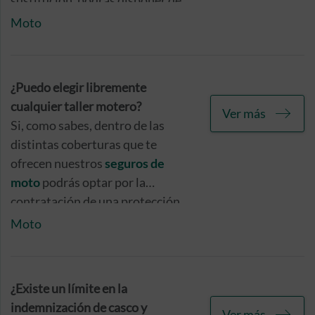
sustitución, podrás disponer de
ella hasta 10 días en caso de
Moto
daños por colisión, hasta 15 días
por
siniestro total
motivado por
una colisión, y durante 30 días en
¿Puedo elegir libremente
caso de robo.
cualquier taller motero?
Ver más
Si, como sabes, dentro de las
distintas coberturas que te
ofrecen nuestros
seguros de
moto
podrás optar por la
contratación de una protección
específica para hacer frente a los
Moto
daños producidos en tu casco y/o
tu vestimenta en caso de
siniestro.
¿Existe un límite en la
indemnización de casco y
Ver más