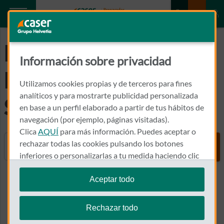
Preguntas
Información sobre privacidad
Frecuentes del
Utilizamos cookies propias y de terceros para fines
analíticos y para mostrarte publicidad personalizada
Seguro de Moto
en base a un perfil elaborado a partir de tus hábitos de
navegación (por ejemplo, páginas visitadas).
Clica
AQUÍ
para más información. Puedes aceptar o
Buscador
rechazar todas las cookies pulsando los botones
inferiores o personalizarlas a tu medida haciendo clic
en
"configurar cookies"
.
Aceptar todo
Ver más
Te recordamos que puedes modificar tus ajustes de
cookies en cualquier momento en la sección
Política
Rechazar todo
de Cookies
.