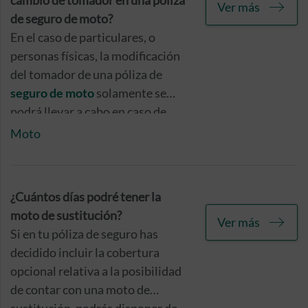
cambio de tomador en una póliza
Ver más
de seguro de moto?
En el caso de particulares, o
personas físicas, la modificación
del tomador de una póliza de
seguro de moto
solamente se
podrá llevar a cabo en caso de
fallecimiento.
Moto
¿Cuántos días podré tener la
moto de sustitución?
Ver más
Si en tu póliza de seguro has
decidido incluir la cobertura
opcional relativa a la posibilidad
de contar con una moto de