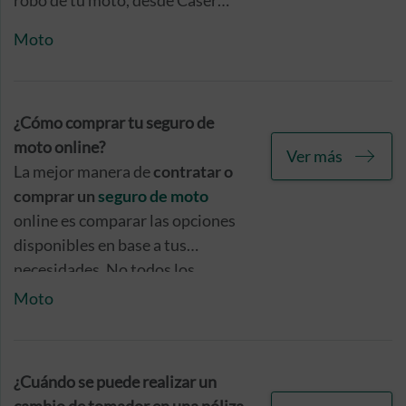
robo de tu moto, desde Caser
Seguros te recomendamos que
Moto
realices la correspondiente
denuncia y lo notifiques a tu
compañía de seguros en las
siguientes 24 horas, poniendo en
¿Cómo comprar tu seguro de
práctica, además, las siguientes
moto online?
Ver más
medidas.
La mejor manera de
contratar o
comprar un
seguro de moto
online es comparar las opciones
disponibles en base a tus
necesidades. No todos los
seguros de moto son iguales ni
Moto
todas las motos requieren de las
mismas coberturas.
¿Cuándo se puede realizar un