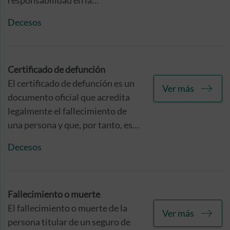
responsabilidad en la
organización de los servicios
Decesos
fúnebres en caso de fallecimiento
de la persona asegurada,
conforme a las coberturas
contratadas y asumiendo los
Certificado de defunción
gastos conforme a los límites
El certificado de defunción es un
Ver más
fijados en la póliza. Pero, además,
documento oficial que acredita
existen otras obligaciones legales
legalmente el fallecimiento de
en relación a este seguro, que es
una persona y que, por tanto, es
conveniente que conozcas, y que
indispensable para que los
Decesos
pasamos a mostrarte a
seguros de vida o decesos
continuación.
comiencen a generar sus efectos.
Fallecimiento o muerte
El fallecimiento o muerte de la
Ver más
persona titular de un seguro de