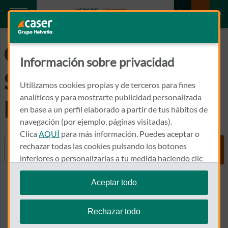
GLOSARIO DE
Información sobre privacidad
SEGUROS DE
Utilizamos cookies propias y de terceros para fines
analíticos y para mostrarte publicidad personalizada
DECESOS
en base a un perfil elaborado a partir de tus hábitos de
navegación (por ejemplo, páginas visitadas).
Clica
AQUÍ
para más información. Puedes aceptar o
Buscador
rechazar todas las cookies pulsando los botones
inferiores o personalizarlas a tu medida haciendo clic
en
"configurar cookies"
.
Aceptar todo
Volver al inicio
Te recordamos que puedes modificar tus ajustes de
cookies en cualquier momento en la sección
Política
Rechazar todo
de Cookies
.