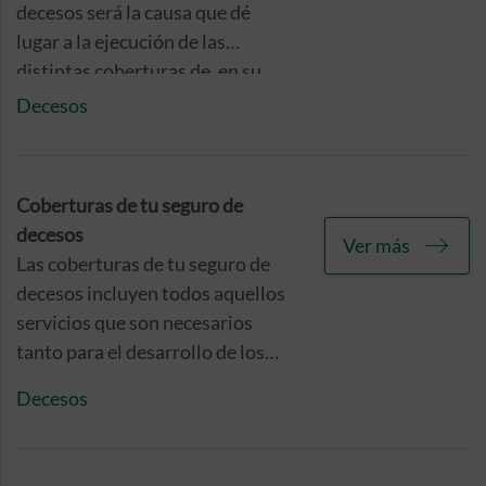
decesos será la causa que dé
lugar a la ejecución de las
distintas coberturas de, en su
momento, se decidieron incluir
Decesos
en su póliza.
Coberturas de tu seguro de
decesos
Ver más
Las coberturas de tu seguro de
decesos incluyen todos aquellos
servicios que son necesarios
tanto para el desarrollo de los
servicios fúnebres como el
Decesos
acompañamiento de los
familiares directos de la persona
fallecida, así como otras