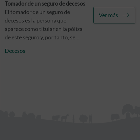
gestiones administrativas que
Tomador de un seguro de decesos
pueden ser de gran ayuda para
El tomador de un seguro de
Ver más
ellos.
decesos es la persona que
aparece como titular en la póliza
de este seguro y, por tanto, se
responsabiliza del pago de la
Decesos
prima y de su renovación anual.
No obstante, esto no implica que
este tipo de protección esté
referida a su posible
fallecimiento, ya que no tiene por
qué coincidir con la persona
asegurada.