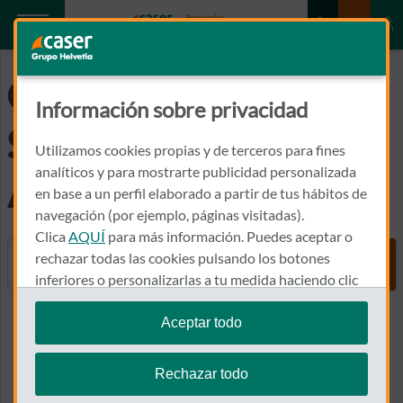
GLOSARIO DE
Información sobre privacidad
SEGUROS DE
Utilizamos cookies propias y de terceros para fines
analíticos y para mostrarte publicidad personalizada
AHORRO
en base a un perfil elaborado a partir de tus hábitos de
navegación (por ejemplo, páginas visitadas).
Clica
AQUÍ
para más información. Puedes aceptar o
Buscador
rechazar todas las cookies pulsando los botones
inferiores o personalizarlas a tu medida haciendo clic
en
"configurar cookies"
.
Aceptar todo
Volver al inicio
Te recordamos que puedes modificar tus ajustes de
cookies en cualquier momento en la sección
Política
Rechazar todo
de Cookies
.