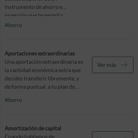
instrumento de ahorro e
inversión que te permita
mantener o, si lo deseas,
Ahorro
incrementar tu poder adquisitivo
una vez llegado el momento de tu
jubilación.
Aportaciones extraordinarias
Una aportación extraordinaria es
Ver más
la cantidad económica extra que
decides transferir libremente, y
de forma puntual, a tu plan de
ahorro e inversión, con el fin de
Ahorro
incrementar tus expectativas de
rentabilidad y acogerte a los
beneficios fiscales asociados a
este tipo de productos.
Amortización de capital
Cuando hablamos de