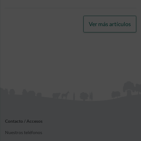
ninguna prestación contributiva
por ello, podrás solicitar el
rescate anticipado, y sin
Ver más artículos
penalizaciones, de las
aportaciones e intereses
relacionados con el producto de
ahorro e inversión que tienes
contratado con nosotros.
Contacto / Accesos
Nuestros teléfonos