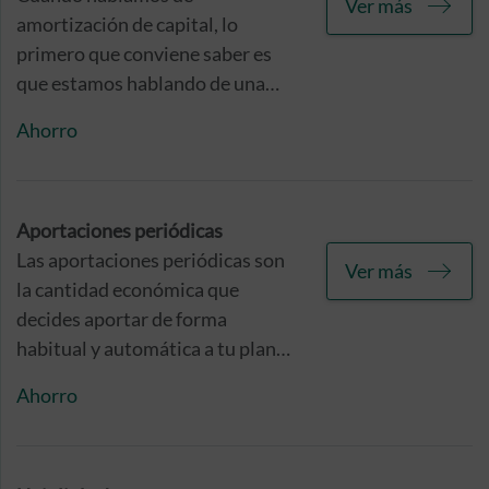
Ver más
amortización de capital, lo
primero que conviene saber es
que estamos hablando de una
devolución de dinero que antes
Ahorro
habíamos pedido. Eso sí, no solo
devolvemos el dinero, sino
también los intereses.
Aportaciones periódicas
Las aportaciones periódicas son
Ver más
la cantidad económica que
decides aportar de forma
habitual y automática a tu plan
de ahorro e inversión. Para ello,
Ahorro
deberás comunicarnos el
montante que deseas transferir y
la periodicidad de las mismas,