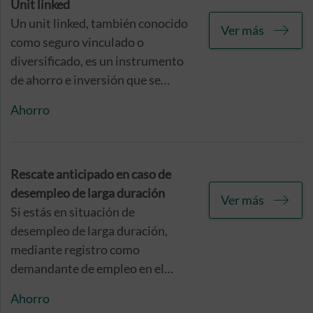
con el fin de que podamos
Unit linked
proceder a realizar este cargo en
Un unit linked, también conocido
Ver más
las condiciones acordadas
como seguro vinculado o
mediante domiciliación bancaria.
diversificado, es un instrumento
de ahorro e inversión que se
puede considerar como una
Ahorro
modalidad mixta entre un seguro
de vida y un fondo de inversión.
Rescate anticipado en caso de
desempleo de larga duración
Ver más
Si estás en situación de
desempleo de larga duración,
mediante registro como
demandante de empleo en el
Servicio Público de Empleo
Ahorro
Estatal, y no estás percibiendo