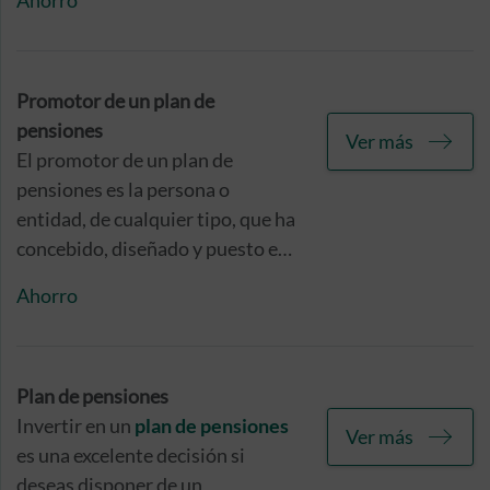
Ahorro
anticipadamente la totalidad o
una parte del capital invertido en
dicho plan o seguro más los
rendimientos generados durante
Promotor de un plan de
su vigencia.
pensiones
Ver más
El promotor de un plan de
pensiones es la persona o
entidad, de cualquier tipo, que ha
concebido, diseñado y puesto en
marcha este producto de ahorro
Ahorro
e inversión, para que sea suscrito
por otras personas o como
beneficio social para sus
trabajadores.
Plan de pensiones
Invertir en un
plan de pensiones
Ver más
es una excelente decisión si
deseas disponer de un