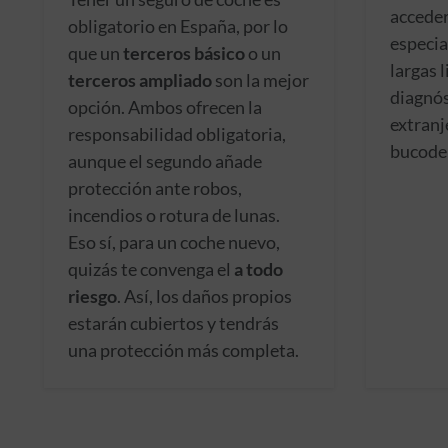
acceder
obligatorio en España, por lo
especia
que un
terceros básico
o un
largas 
terceros ampliado
son la mejor
diagnós
opción. Ambos ofrecen la
extranj
responsabilidad obligatoria,
bucode
aunque el segundo añade
protección ante robos,
incendios o rotura de lunas.
Eso sí, para un coche nuevo,
quizás te convenga el
a todo
riesgo
. Así, los daños propios
estarán cubiertos y tendrás
una protección más completa.