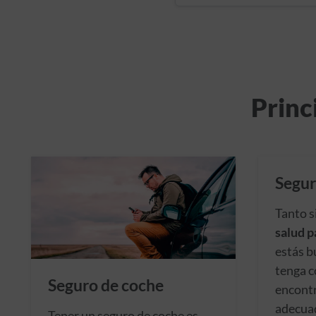
Princ
Segur
Tanto s
salud p
estás b
tenga c
Seguro de coche
encontr
adecuad
Tener un seguro de coche es