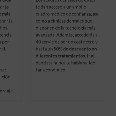
odrás
te dan acceso a un amplio
o más
cuadro médico de confianza, así
endrás
como a clínicas dentales que
dios,
disponen de la tecnología más
stencia
avanzada. Además, accederás a
s por
40 servicios por un coste cero y
vil,
hasta un
50% de descuento en
diferentes tratamientos.
Ir al
dentista nunca te había salido
ser,
tan económico.
ición
n viaje.