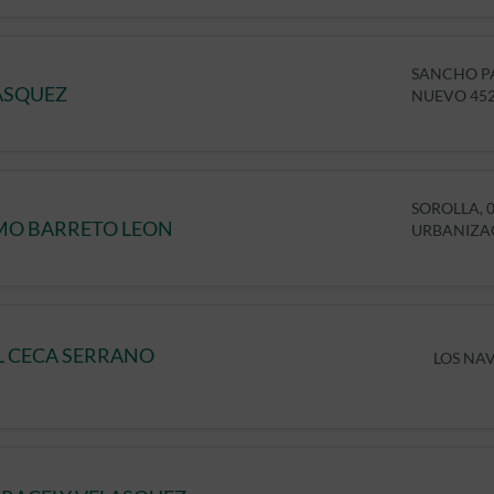
SANCHO PA
ASQUEZ
NUEVO 45
SOROLLA, 0
MO BARRETO LEON
URBANIZAC
L CECA SERRANO
LOS NAV