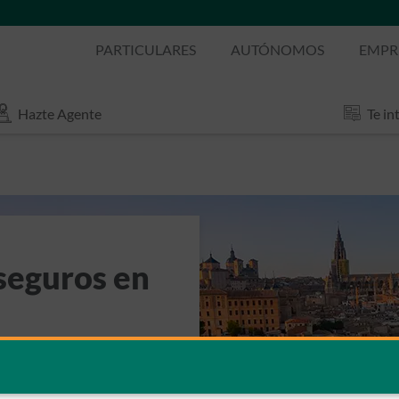
PARTICULARES
AUTÓNOMOS
EMPR
Hazte Agente
Te in
seguros en
do riesgo de Caser?
¿Y los
os en tu seguro de salud?