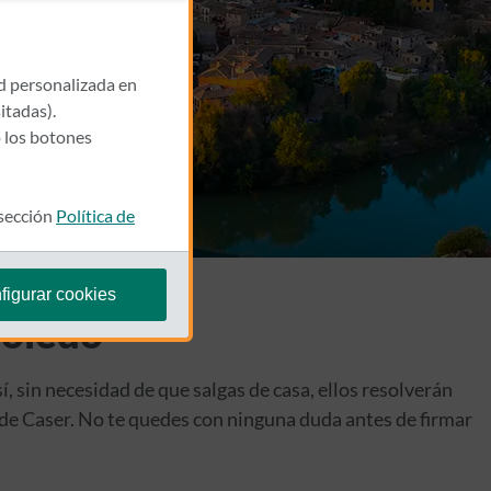
ad personalizada en
itadas).
 los botones
 sección
Política de
figurar cookies
Toledo
sí, sin necesidad de que salgas de casa, ellos resolverán
s de Caser. No te quedes con ninguna duda antes de firmar