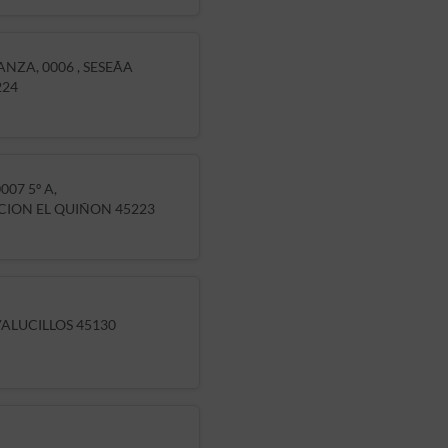
NZA, 0006 , SESEÃA
224
007 5º A,
ION EL QUIÑON 45223
ALUCILLOS 45130