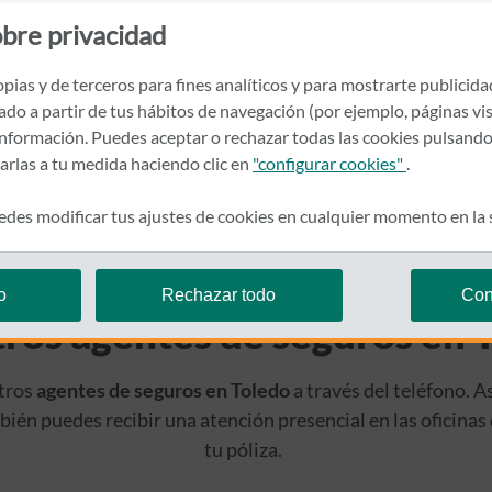
 ahora puedes contratar te
bre privacidad
a póliza que te hace falta
pias y de terceros para fines analíticos y para mostrarte publicid
rado a partir de tus hábitos de navegación (por ejemplo, páginas vis
nformación. Puedes aceptar o rechazar todas las cookies pulsando
zarlas a tu medida haciendo clic en
"configurar cookies"
.
des modificar tus ajustes de cookies en cualquier momento en la
o
Rechazar todo
Con
ros agentes de seguros en 
stros
agentes de seguros en Toledo
a través del teléfono. A
ambién puedes recibir una atención presencial en las oficina
tu póliza.