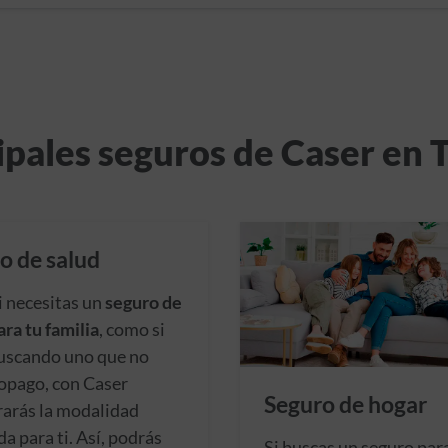
ipales seguros de Caser en 
o de salud
i necesitas un
seguro de
ara tu familia
, como si
uscando uno que no
opago, con Caser
Seguro de hogar
arás la modalidad
a para ti. Así, podrás
Si buscas un seguro par