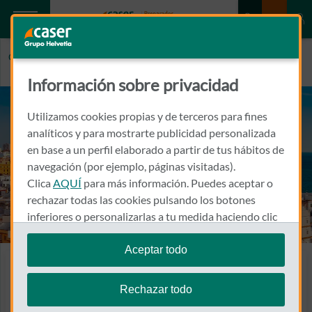
Caser.es
CÁDIZ
Información sobre privacidad
Utilizamos cookies propias y de terceros para fines
analíticos y para mostrarte publicidad personalizada
en base a un perfil elaborado a partir de tus hábitos de
navegación (por ejemplo, páginas visitadas).
Clica
AQUÍ
para más información. Puedes aceptar o
rechazar todas las cookies pulsando los botones
inferiores o personalizarlas a tu medida haciendo clic
en
"configurar cookies"
.
Aceptar todo
Te recordamos que puedes modificar tus ajustes de
Seguros en Cádiz
cookies en cualquier momento en la sección
Política
Rechazar todo
Encuentra a tu agente
de Cookies
.