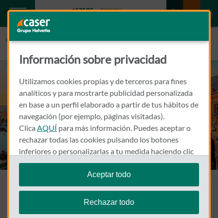
Caser.es
SEVILLA
Información sobre privacidad
Utilizamos cookies propias y de terceros para fines
analíticos y para mostrarte publicidad personalizada
en base a un perfil elaborado a partir de tus hábitos de
navegación (por ejemplo, páginas visitadas).
Clica
AQUÍ
para más información. Puedes aceptar o
rechazar todas las cookies pulsando los botones
inferiores o personalizarlas a tu medida haciendo clic
en
"configurar cookies"
.
Aceptar todo
Te recordamos que puedes modificar tus ajustes de
Seguros en Sevilla
cookies en cualquier momento en la sección
Política
Rechazar todo
Encuentra a tu agente
de Cookies
.