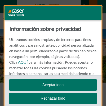
Caser.es
CUENCA
Información sobre privacidad
Utilizamos cookies propias y de terceros para fines
analíticos y para mostrarte publicidad personalizada
en base a un perfil elaborado a partir de tus hábitos de
navegación (por ejemplo, páginas visitadas).
Clica
AQUÍ
para más información. Puedes aceptar o
rechazar todas las cookies pulsando los botones
inferiores o personalizarlas a tu medida haciendo clic
en
"configurar cookies"
.
Aceptar todo
Te recordamos que puedes modificar tus ajustes de
Seguros en Cuenca
cookies en cualquier momento en la sección
Política
Rechazar todo
Encuentra a tu agente
de Cookies
.