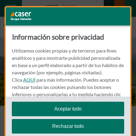
Caser.es
HUESCA
Información sobre privacidad
Utilizamos cookies propias y de terceros para fines
analíticos y para mostrarte publicidad personalizada
en base a un perfil elaborado a partir de tus hábitos de
navegación (por ejemplo, páginas visitadas).
Clica
AQUÍ
para más información. Puedes aceptar o
rechazar todas las cookies pulsando los botones
inferiores o personalizarlas a tu medida haciendo clic
en
"configurar cookies"
.
Aceptar todo
Te recordamos que puedes modificar tus ajustes de
Seguros en Huesca
cookies en cualquier momento en la sección
Política
Rechazar todo
Encuentra a tu agente
de Cookies
.