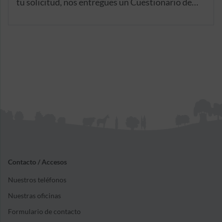
tu solicitud, nos entregues un Cuestionario de
Salud que te proporcionaremos, en el que
cumplimentarás personalmente la información
que necesitamos.
Contacto / Accesos
Nuestros teléfonos
Nuestras oficinas
Formulario de contacto