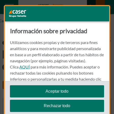
Caser.es
¿En qué consisten los períodos de carencia?
Información sobre privacidad
¿En qué consisten los
Utilizamos cookies propias y de terceros para fines
períodos de
analíticos y para mostrarte publicidad personalizada
en base a un perfil elaborado a partir de tus hábitos de
navegación (por ejemplo, páginas visitadas).
carencia?
Clica
AQUÍ
para más información. Puedes aceptar o
rechazar todas las cookies pulsando los botones
inferiores o personalizarlas a tu medida haciendo clic
Share
en
"configurar cookies"
.
Aceptar todo
Te recordamos que puedes modificar tus ajustes de
cookies en cualquier momento en la sección
Política
Rechazar todo
de Cookies
.