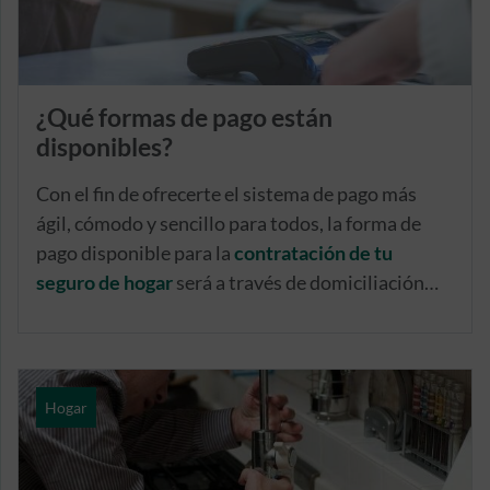
¿Qué formas de pago están
disponibles?
Con el fin de ofrecerte el sistema de pago más
ágil, cómodo y sencillo para todos, la forma de
pago disponible para la
contratación de tu
seguro de hogar
será a través de domiciliación
bancaria, con independencia de que decidas
fraccionarlo en varias cuotas o consideres
preferible hacerlo en mediante un pago único
anual.
Hogar