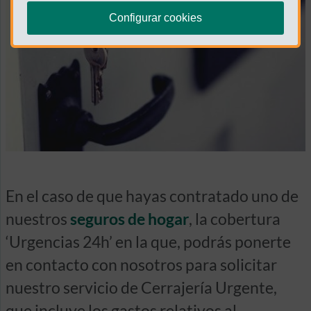
Configurar cookies
En el caso de que hayas contratado uno de
nuestros
seguros de hogar
, la cobertura
‘Urgencias 24h’ en la que, podrás ponerte
en contacto con nosotros para solicitar
nuestro servicio de Cerrajería Urgente,
que incluye los gastos relativos al