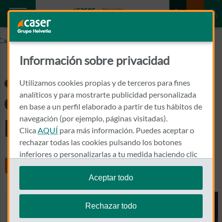
Caser.es
¿El seguro de hogar cubre la pérdida de llaves?
Información sobre privacidad
¿El seguro de hogar
Utilizamos cookies propias y de terceros para fines
cubre la pérdida de
analíticos y para mostrarte publicidad personalizada
en base a un perfil elaborado a partir de tus hábitos de
navegación (por ejemplo, páginas visitadas).
llaves?
Clica
AQUÍ
para más información. Puedes aceptar o
rechazar todas las cookies pulsando los botones
inferiores o personalizarlas a tu medida haciendo clic
Share
en
"configurar cookies"
.
Aceptar todo
Te recordamos que puedes modificar tus ajustes de
cookies en cualquier momento en la sección
Política
Rechazar todo
de Cookies
.