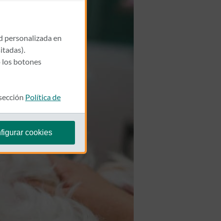
ad personalizada en
itadas).
 los botones
 sección
Política de
figurar cookies