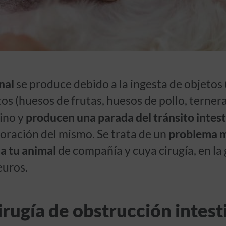
inal
se produce debido a la ingesta de objetos 
tos (huesos de frutas, huesos de pollo, terne
tino y
producen una parada del tránsito intest
foración del mismo. Se trata de un
problema m
 a tu animal
de compañía y cuya cirugía, en la
euros.
irugía de obstrucción intest