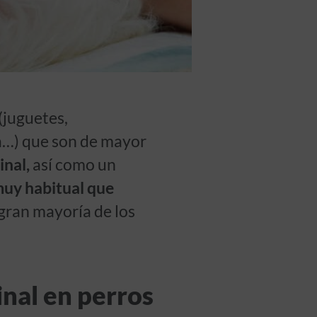
(juguetes,
ra…) que son de mayor
inal,
así como un
uy habitual que
 gran mayoría de los
inal en perros