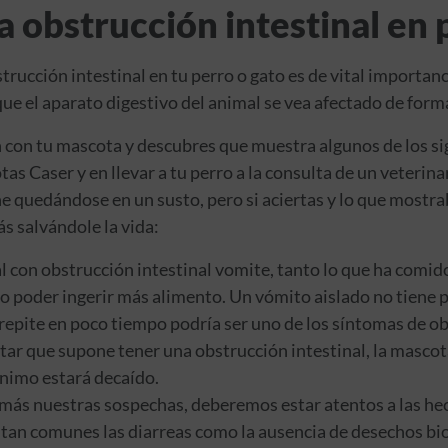
a obstrucción intestinal en 
rucción intestinal en tu perro o gato es de vital importanc
ue el aparato digestivo del animal se vea afectado de forma
en con tu mascota y descubres que muestra algunos de los si
tas Caser y en llevar a tu perro a la consulta de un veterin
ne quedándose en un susto, pero si aciertas y lo que mostr
ás salvándole la vida:
 con obstrucción intestinal vomite, tanto lo que ha comido,
no poder ingerir más alimento. Un vómito aislado no tiene p
 repite en poco tiempo podría ser uno de los síntomas de ob
tar que supone tener una obstrucción intestinal, la masco
ánimo estará decaído.
más nuestras sospechas, deberemos estar atentos a las hec
n tan comunes las diarreas como la ausencia de desechos bi