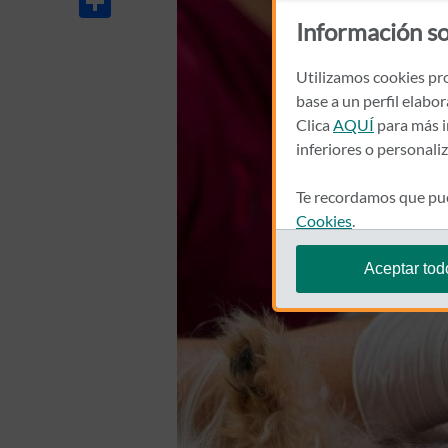
Información so
Utilizamos cookies pro
base a un perfil elabo
Clica
AQUÍ
para más i
inferiores o personali
Te recordamos que pue
Cookies
.
Aceptar tod