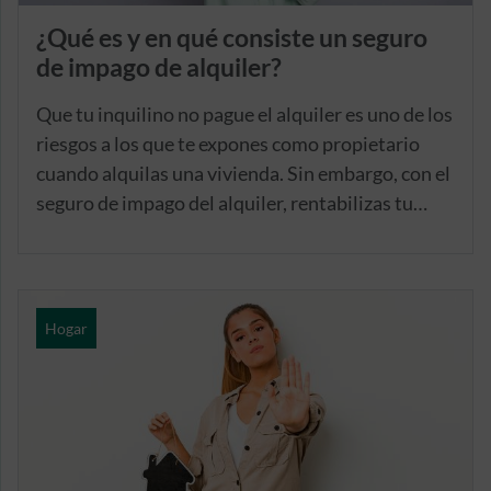
¿Qué es y en qué consiste un seguro
de impago de alquiler?
Que tu inquilino no pague el alquiler es uno de los
riesgos a los que te expones como propietario
cuando alquilas una vivienda. Sin embargo, con el
seguro de impago del alquiler, rentabilizas tu
arrendamiento de una forma segura, ya que el
principal objetivo de esta tipología de seguro
reside en garantizar el pago de la renta. Pero, ¿por
qué cada vez es más frecuente y necesaria la
Hogar
contratación de este tipo de póliza?