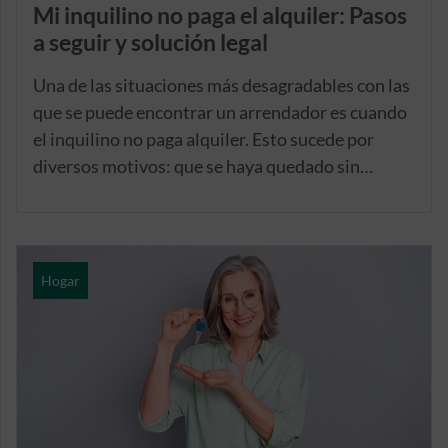
Mi inquilino no paga el alquiler: Pasos
a seguir y solución legal
Una de las situaciones más desagradables con las
que se puede encontrar un arrendador es cuando
el inquilino no paga alquiler. Esto sucede por
diversos motivos: que se haya quedado sin
trabajo, que haya tenido un gasto extra
inesperado o simplemente, que no desee
continuar abonando la cuota mensual acordada
en el contrato.
Hogar
Llegar a un acuerdo entre inquilino y arrendador
es fundamental
, para así evitar situaciones
incómodas, como la interposición de una
denuncia por parte del arrendador al no pagar el
inquilino el alquiler.