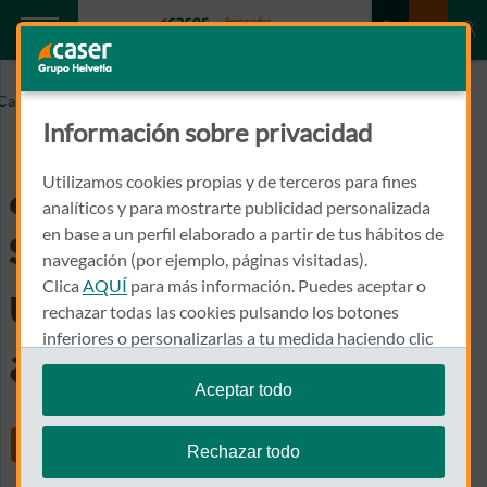
QUIÉN DEBE PAGAR EL SEGURO DE HOGAR DE UNA
Caser.es
VIVIENDA EN ALQUILER
Información sobre privacidad
¿Quién debe pagar el
Utilizamos cookies propias y de terceros para fines
analíticos y para mostrarte publicidad personalizada
seguro de hogar de
en base a un perfil elaborado a partir de tus hábitos de
navegación (por ejemplo, páginas visitadas).
Clica
AQUÍ
para más información. Puedes aceptar o
una vivienda de
rechazar todas las cookies pulsando los botones
inferiores o personalizarlas a tu medida haciendo clic
alquiler?
en
"configurar cookies"
.
Aceptar todo
Te recordamos que puedes modificar tus ajustes de
Share
cookies en cualquier momento en la sección
Política
Rechazar todo
de Cookies
.