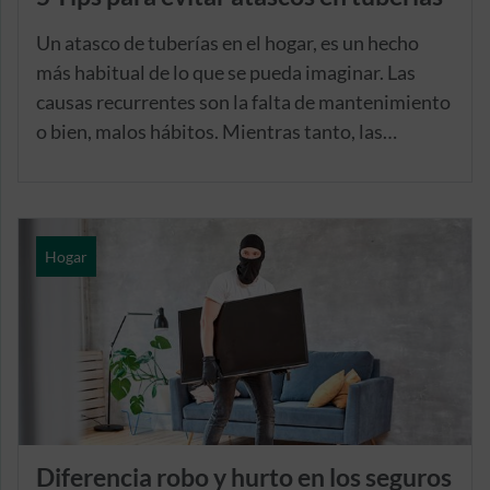
Un atasco de tuberías en el hogar, es un hecho
más habitual de lo que se pueda imaginar. Las
causas recurrentes son la falta de mantenimiento
o bien, malos hábitos. Mientras tanto, las
consecuencias no tardan en aparecer cuando no
se pone remedio a tiempo: inundaciones, fugas y
obstrucciones importantes, que pueden suponer
un desembolso económico notable.
Hogar
Diferencia robo y hurto en los seguros