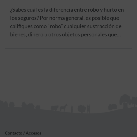
¿Sabes cuál es la diferencia entre robo y hurto en
los seguros? Por norma general, es posible que
califiques como “robo” cualquier sustracción de
bienes, dinero u otros objetos personales que
tengas, por ejemplo, en casa. Sin embargo, has de
saber que no siempre estamos ante la
terminología adecuada para definir tal acto. Y es
que, para las aseguradoras, no es lo mismo un
robo que un hurto, por eso hay distinciones que
debes conocer.
Contacto / Accesos