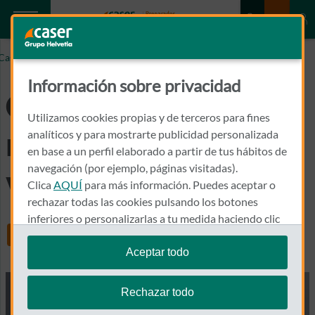
Caser.es
CÓMO EVITAR ROBOS EN CASA EN VACACIONES
Información sobre privacidad
Cómo evitar los
Utilizamos cookies propias y de terceros para fines
robos en casa en
analíticos y para mostrarte publicidad personalizada
en base a un perfil elaborado a partir de tus hábitos de
navegación (por ejemplo, páginas visitadas).
verano
Clica
AQUÍ
para más información. Puedes aceptar o
rechazar todas las cookies pulsando los botones
inferiores o personalizarlas a tu medida haciendo clic
Share
en
"configurar cookies"
.
Aceptar todo
Te recordamos que puedes modificar tus ajustes de
cookies en cualquier momento en la sección
Política
Rechazar todo
de Cookies
.