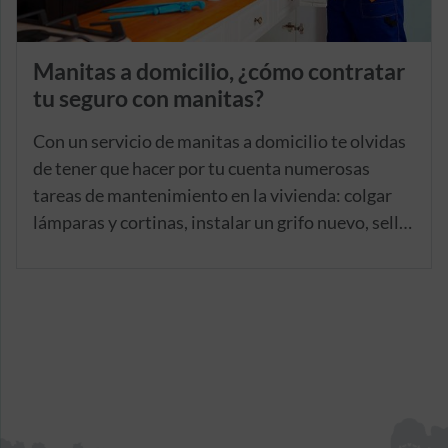
Manitas a domicilio, ¿cómo contratar
tu seguro con manitas?
Con un servicio de manitas a domicilio te olvidas
de tener que hacer por tu cuenta numerosas
tareas de mantenimiento en la vivienda: colgar
lámparas y cortinas, instalar un grifo nuevo, sellar
juntas de bañera o fregaderos… Y es que, el
manitas en casa asume por ti estas, y otras
muchas tareas engorrosas. A continuación, te
contamos todo lo que necesitas saber acerca de
este servicio diferencial y, por supuesto, cómo
contratar tu seguro con manitas.