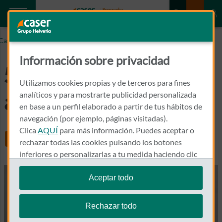
Caser.es
5 Tips para evitar atascos en tuberías
Información sobre privacidad
5 Tips para evitar
Utilizamos cookies propias y de terceros para fines
atascos en tuberías
analíticos y para mostrarte publicidad personalizada
en base a un perfil elaborado a partir de tus hábitos de
navegación (por ejemplo, páginas visitadas).
Clica
AQUÍ
para más información. Puedes aceptar o
Share
rechazar todas las cookies pulsando los botones
inferiores o personalizarlas a tu medida haciendo clic
en
"configurar cookies"
.
Aceptar todo
Te recordamos que puedes modificar tus ajustes de
cookies en cualquier momento en la sección
Política
Rechazar todo
de Cookies
.