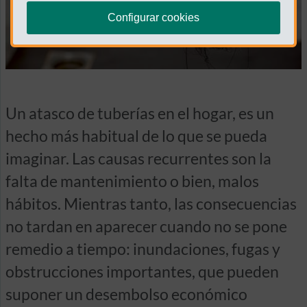
Configurar cookies
Un atasco de tuberías en el hogar, es un
hecho más habitual de lo que se pueda
imaginar. Las causas recurrentes son la
falta de mantenimiento o bien, malos
hábitos. Mientras tanto, las consecuencias
no tardan en aparecer cuando no se pone
remedio a tiempo: inundaciones, fugas y
obstrucciones importantes, que pueden
suponer un desembolso económico