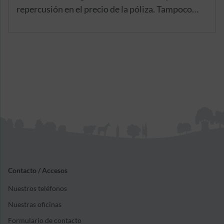
repercusión en el precio de la póliza. Tampoco
está obligada la entidad aseguradora a aplicar el
derecho de rehabilitación de póliza en caso de
que el cliente quiera volver a contratar dicho
seguro con su antigua compañía.
Contacto / Accesos
Nuestros teléfonos
Nuestras oficinas
Formulario de contacto