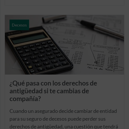
asegurada. Además, este seguro incluye otros
servicios complementarios, como Asistencia en
viaje, Asistencia en traslados o cobertura de
Decesos
accidentes familiares.
¿Qué pasa con los derechos de
antigüedad si te cambias de
compañía?
Cuando un asegurado decide cambiar de entidad
para su seguro de decesos puede perder sus
derechos de antigüedad, una cuestión que tendrá