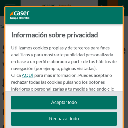
Si tengo un seguro de vida, ¿cubre los gastos de
Caser.es
fallecimiento como un seguro de decesos?
Información sobre privacidad
Si tengo un seguro de
Utilizamos cookies propias y de terceros para fines
analíticos y para mostrarte publicidad personalizada
vida, ¿cubre los
en base a un perfil elaborado a partir de tus hábitos de
navegación (por ejemplo, páginas visitadas).
Clica
AQUÍ
para más información. Puedes aceptar o
gastos de
rechazar todas las cookies pulsando los botones
inferiores o personalizarlas a tu medida haciendo clic
fallecimiento como
en
"configurar cookies"
.
Aceptar todo
un seguro de
Te recordamos que puedes modificar tus ajustes de
cookies en cualquier momento en la sección
Política
Rechazar todo
decesos?
de Cookies
.