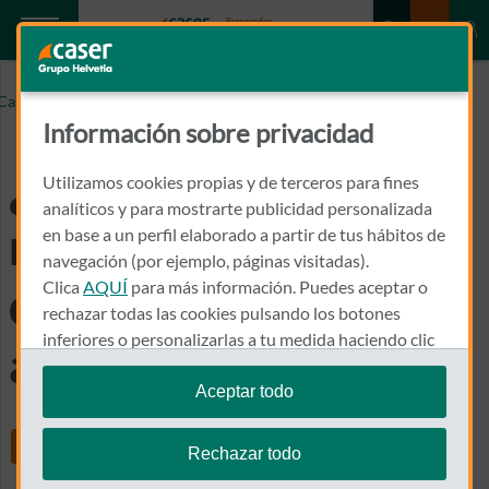
¿Qué seguro elegir si mi coche tiene más de 10 años de
Caser.es
antigüedad?
Información sobre privacidad
¿Qué seguro elegir si
Utilizamos cookies propias y de terceros para fines
analíticos y para mostrarte publicidad personalizada
mi coche tiene más
en base a un perfil elaborado a partir de tus hábitos de
navegación (por ejemplo, páginas visitadas).
Clica
AQUÍ
para más información. Puedes aceptar o
de 10 años de
rechazar todas las cookies pulsando los botones
inferiores o personalizarlas a tu medida haciendo clic
antigüedad?
en
"configurar cookies"
.
Aceptar todo
Te recordamos que puedes modificar tus ajustes de
Share
cookies en cualquier momento en la sección
Política
Rechazar todo
de Cookies
.