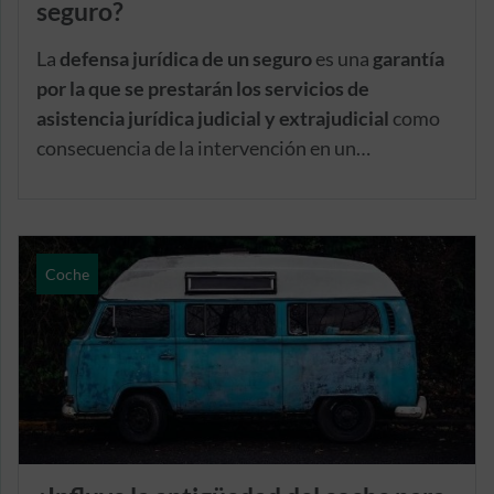
seguro?
La
defensa jurídica de un seguro
es una
garantía
por la que se prestarán los servicios de
asistencia jurídica judicial y extrajudicial
como
consecuencia de la intervención en un
procedimiento administrativo, judicial o arbitral,
derivado de un accidente de circulación
con el
vehículo asegurado. Además, cubre también el
pago de los gastos en los que pueda incurrir el
Coche
asegurado como consecuencia de su
participación en dicho procedimiento.