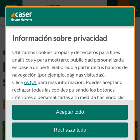
Caser.es
¿Tengo descuentos por tener otro seguro con Caser?
Información sobre privacidad
¿Tengo descuentos
Utilizamos cookies propias y de terceros para fines
por tener otro
analíticos y para mostrarte publicidad personalizada
en base a un perfil elaborado a partir de tus hábitos de
navegación (por ejemplo, páginas visitadas).
seguro con Caser?
Clica
AQUÍ
para más información. Puedes aceptar o
rechazar todas las cookies pulsando los botones
inferiores o personalizarlas a tu medida haciendo clic
Share
en
"configurar cookies"
.
Aceptar todo
Te recordamos que puedes modificar tus ajustes de
cookies en cualquier momento en la sección
Política
Rechazar todo
de Cookies
.