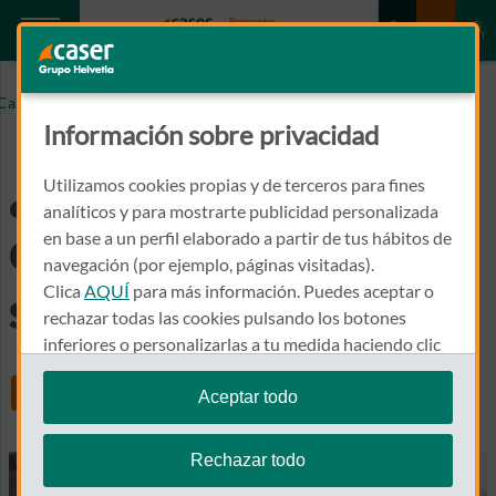
¿QUÉ PASA SI DECLARAN TU COCHE SINIESTRO
Caser.es
TOTAL?
Información sobre privacidad
¿Qué pasa si
Utilizamos cookies propias y de terceros para fines
analíticos y para mostrarte publicidad personalizada
declaran tu coche
en base a un perfil elaborado a partir de tus hábitos de
navegación (por ejemplo, páginas visitadas).
Clica
AQUÍ
para más información. Puedes aceptar o
siniestro total?
rechazar todas las cookies pulsando los botones
inferiores o personalizarlas a tu medida haciendo clic
en
"configurar cookies"
.
Share
Aceptar todo
Te recordamos que puedes modificar tus ajustes de
cookies en cualquier momento en la sección
Política
Rechazar todo
de Cookies
.