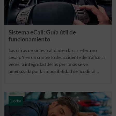
Sistema eCall: Guía útil de
funcionamiento
Las cifras de siniestralidad en la carretera no
cesan. Y en un contexto de accidente de tráfico, a
veces la integridad de las personas se ve
amenazada por la imposibilidad de acudir al
punto SOS más cercano, o simplemente poder
coger el teléfono móvil para hacer una llamada de
emergencia. Es en estos casos cuando entra en
juego el sistema eCall, una novedad incluida en
Coche
los vehículos de la Unión Europea que automatiza
la forma de solicitar asistencia en caso de