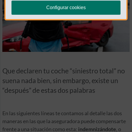
Configurar cookies
Que declaren tu coche “siniestro total” no
suena nada bien, sin embargo, existe un
“después” de estas dos palabras
En las siguientes líneas te contamos al detalle las dos
maneras en las que la aseguradora puede compensarte
frente a una situación como esta:
indemnizándote
, o