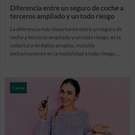
Diferencia entre un seguro de coche a
terceros ampliado y un todo riesgo
La diferencia más importante entre un seguro de
coche a terceros ampliado y un todo riesgo, es la
cobertura de daños propios, incluida
exclusivamente en la modalidad a todo riesgo.
Con ella, la aseguradora asume los daños que
sufra tu coche en caso de siniestro, incluso
cuando tú seas el responsable del accidente o
avería. Además, esta garantía tiene la
Coche
particularidad de poder elegirse con o sin
franquicia. Vamos a conocerla al detalle.