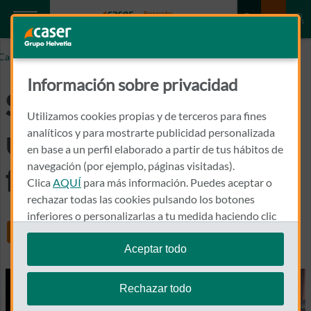
Caser.es
Sistema eCall: Guía útil de funcionamiento
Información sobre privacidad
Sistema eCall: Guía
Utilizamos cookies propias y de terceros para fines
útil de
analíticos y para mostrarte publicidad personalizada
en base a un perfil elaborado a partir de tus hábitos de
navegación (por ejemplo, páginas visitadas).
funcionamiento
Clica
AQUÍ
para más información. Puedes aceptar o
rechazar todas las cookies pulsando los botones
inferiores o personalizarlas a tu medida haciendo clic
Share
en
"configurar cookies"
.
Aceptar todo
Te recordamos que puedes modificar tus ajustes de
cookies en cualquier momento en la sección
Política
Rechazar todo
de Cookies
.