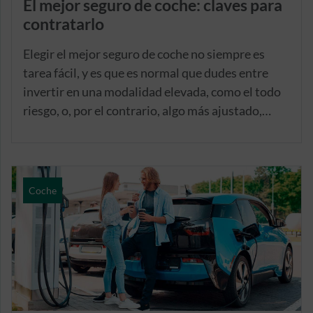
El mejor seguro de coche: claves para
contratarlo
Elegir el mejor seguro de coche no siempre es
tarea fácil, y es que es normal que dudes entre
invertir en una modalidad elevada, como el todo
riesgo, o, por el contrario, algo más ajustado,
como un terceros. Para ayudarte en tu decisión,
vamos a desarrollar algunas de las claves a tener
en cuenta a la hora de elegir seguro de coche. Por
ejemplo, ¿tu coche duerme en un garaje?, ¿cuál es
Coche
su antigüedad?, ¿conduces a diario? Por aquí
empiezan las pistas. Vamos a ello.