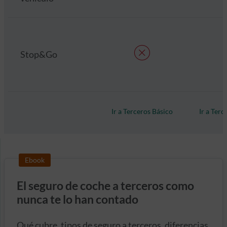
Stop&Go
Ir a Terceros Básico
Ir a Ter
Ebook
El seguro de coche a terceros como
nunca te lo han contado
Qué cubre, tipos de seguro a terceros, diferencias