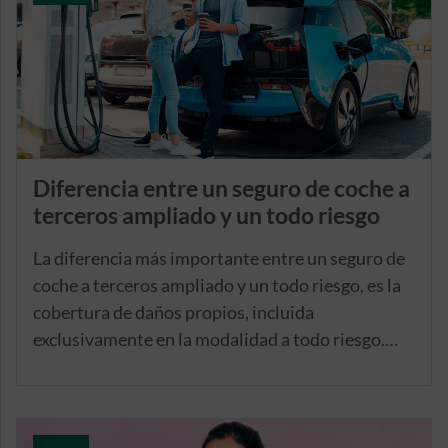
Diferencia entre un seguro de coche a
terceros ampliado y un todo riesgo
La diferencia más importante entre un seguro de
coche a terceros ampliado y un todo riesgo, es la
cobertura de daños propios, incluida
exclusivamente en la modalidad a todo riesgo.
Con ella, la aseguradora asume los daños que
sufra tu coche en caso de siniestro, incluso
cuando tú seas el responsable del accidente o
avería. Además, esta garantía tiene la