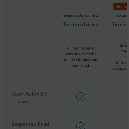
El más
Seguros de coche a
Seguro
Terceros básico
Tercer
El te
El mínimo legal
comp
para que tu coche
co
pueda
circular con
diferen
seguridad
.
rotura de
Caser Autohelp
Nuevo
Responsabilidad