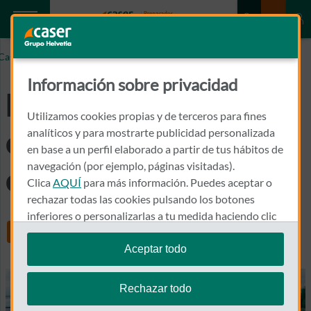
Caser.es
El mejor seguro de coche: claves para contratarlo
Información sobre privacidad
El mejor seguro de
Utilizamos cookies propias y de terceros para fines
coche: claves para
analíticos y para mostrarte publicidad personalizada
en base a un perfil elaborado a partir de tus hábitos de
navegación (por ejemplo, páginas visitadas).
contratarlo
Clica
AQUÍ
para más información. Puedes aceptar o
rechazar todas las cookies pulsando los botones
inferiores o personalizarlas a tu medida haciendo clic
Share
en
"configurar cookies"
.
Aceptar todo
Te recordamos que puedes modificar tus ajustes de
cookies en cualquier momento en la sección
Política
Rechazar todo
de Cookies
.