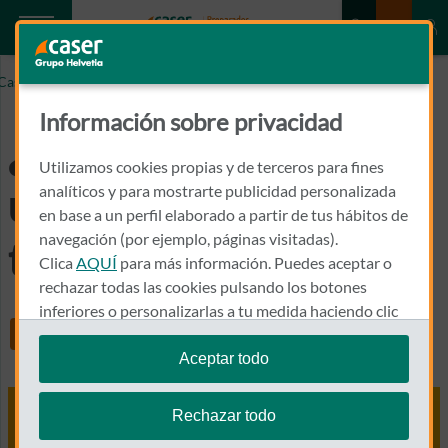
Caser.es
¿Por qué contratar un seguro para tu teléfono móvil?
Información sobre privacidad
¿Por qué contratar
Utilizamos cookies propias y de terceros para fines
un seguro para tu
analíticos y para mostrarte publicidad personalizada
en base a un perfil elaborado a partir de tus hábitos de
navegación (por ejemplo, páginas visitadas).
teléfono móvil?
Clica
AQUÍ
para más información. Puedes aceptar o
rechazar todas las cookies pulsando los botones
inferiores o personalizarlas a tu medida haciendo clic
Share
en
"configurar cookies"
.
Aceptar todo
Te recordamos que puedes modificar tus ajustes de
cookies en cualquier momento en la sección
Política
Rechazar todo
de Cookies
.